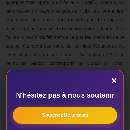
quelques mois après le décès du « Dadjè » national, les
mélomanes du pays d’Angélique Kidjo ont tourné leur
regard vers son jeune frère Jospinto pour le remplacer
dans le célèbre groupe de la musique afro- cubaine. Très
tôt, les rumeurs ont fait état de ce que les membres de ce
groupe n’auraient pas voulu de lui. Mais l’équivoque est
levée depuis la semaine écoulée. Sur « Saga 229 » du
journaliste Gildas Lantonkpodé de Canal 3- Bénin,
Jospinto a clamé haut et fort son appartenance au
×
groupe. La preuve, déclare-t-il, « sur le nouvel album du
groupe Africando auquel j’appartiens, je suis le seul
N'hésitez pas à nous soutenir
membre à avoir deux titres. » Profitant de l’occasion, il a
promis à tous ses fans et aux férus de la musique
Soutenez Dekartcom
africaine de poursuivre avec grand intérêt les œuvres du
Regretté Pédro. Il entend introduire dans sa musique les