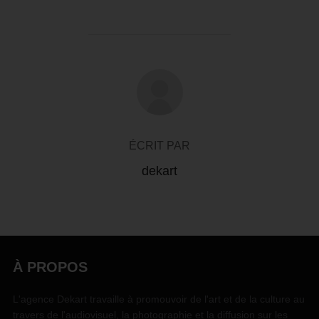
AUTEUR DE LA PUBLICATION
ÉCRIT PAR
dekart
À PROPOS
L'agence Dekart travaille à promouvoir de l'art et de la culture au
travers de l'audiovisuel, la photographie et la diffusion sur les