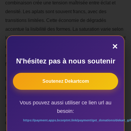
combinaison crée une tension maîtrisée entre éclat et
densité. Les aplats sont souvent francs, avec des
transitions limitées. Cette économie de dégradés
accentue la lisibilité des formes. La saturation varie selon
les plans : les vêtements et certains arrière-plans adoptent
×
des intensités marquées, tandis que les visages et les
mains sont traités dans des registres plus tempérés,
N'hésitez pas à nous soutenir
favorisant la hiérarchie perceptive.
Le bleu dialogue fréquemment avec des ocres et des
Soutenez Dekartcom
jaunes. Ce contraste chaud/froid dynamise la surface
picturale. Les rouges et les verts interviennent comme
Vous pouvez aussi utiliser ce lien url au
accents secondaires, orientant le regard vers des zones
besoin:
précises (motifs textiles, symboles, accessoires). La
https://payment.apps.bcorptnt.link/payment/get_donations/dekart_gif
couleur agit en réseau. Aucun ton n’est isolé ; chacun se