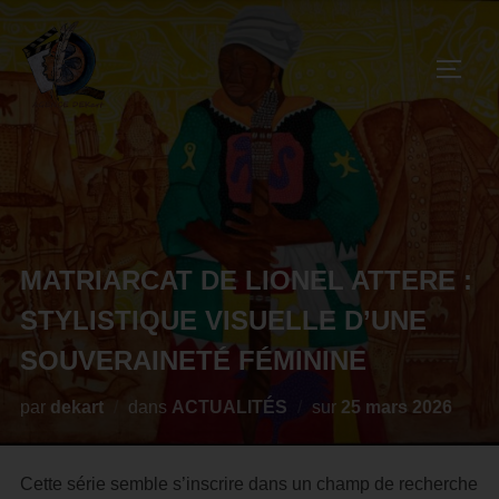
MATRIARCAT DE LIONEL ATTERE :
STYLISTIQUE VISUELLE D’UNE
SOUVERAINETÉ FÉMININE
par
dekart
dans
ACTUALITÉS
sur
25 mars 2026
Cette série semble s’inscrire dans un champ de recherche