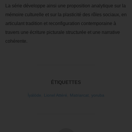
La série développe ainsi une proposition analytique sur la
mémoire culturelle et sur la plasticité des rôles sociaux, en
articulant tradition et reconfiguration contemporaine à
travers une écriture picturale structurée et une narrative
cohérente.
ÉTIQUETTES
Ìyálóde
,
Lionel Attéré
,
Matriarcat
,
yoruba
AUTEUR DE LA PUBLICATION