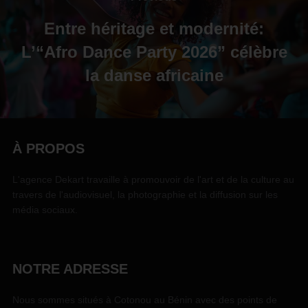
Entre héritage et modernité:
L’“Afro Dance Party 2026” célèbre
la danse africaine
À PROPOS
L'agence Dekart travaille à promouvoir de l'art et de la culture au
travers de l'audiovisuel, la photographie et la diffusion sur les
média sociaux.
NOTRE ADRESSE
Nous sommes situés à Cotonou au Bénin avec des points de