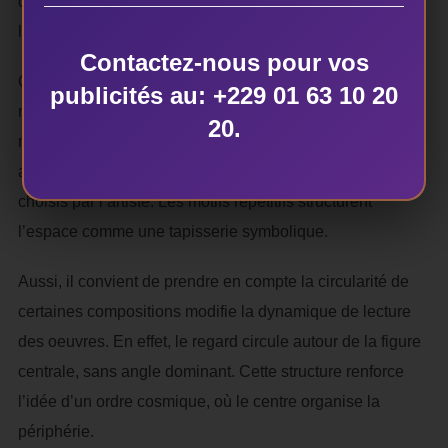
définit par rapport aux autres. Cette interaction confère à
l’ensemble une cohérence systémique.
Contactez-nous pour vos
Quant aux surfaces, elles présentent une texture délicate,
publicités au: +229 01 63 10 20
notamment dans les fonds bruns et ocres. Cette
20.
matérialité ancre les figures dans une dimension
artisanale, mettant en exergue les supports traditionnels
choisis par l’artiste. Les motifs répétitifs structurent
l’espace comme une tapisserie symbolique.
Aussi, il convient de prendre en compte la circularité de
certaines compositions modifie la dynamique de lecture
des oeuvres. En effet, le regard circule autour de la figure
centrale, sans angle dominant. Cette structure renforce
l’idée d’un ordre cosmique, où le centre organise la
périphérie.