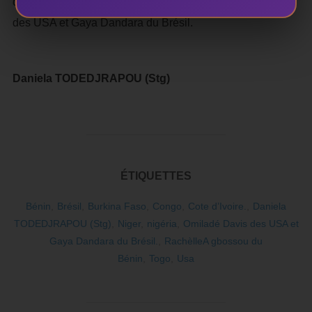
que sont : RachèlleA gbossou du Bénin, Omiladé Davis
des USA et Gaya Dandara du Brésil.
Daniela TODEDJRAPOU (Stg)
ÉTIQUETTES
Bénin
,
Brésil
,
Burkina Faso
,
Congo
,
Cote d’Ivoire.
,
Daniela
TODEDJRAPOU (Stg)
,
Niger
,
nigéria
,
Omiladé Davis des USA et
Gaya Dandara du Brésil.
,
RachèlleA gbossou du
Bénin
,
Togo
,
Usa