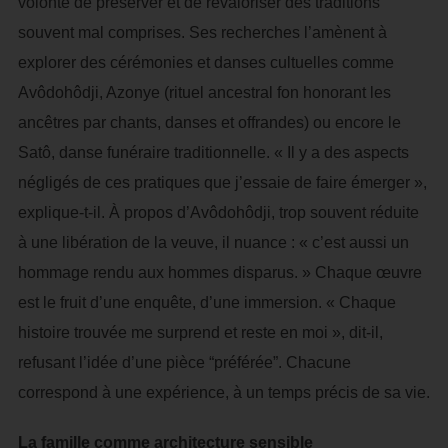
volonté de préserver et de revaloriser des traditions
souvent mal comprises. Ses recherches l’amènent à
explorer des cérémonies et danses cultuelles comme
Avôdohôdji, Azonye (rituel ancestral fon honorant les
ancêtres par chants, danses et offrandes) ou encore le
Satô, danse funéraire traditionnelle. « Il y a des aspects
négligés de ces pratiques que j’essaie de faire émerger »,
explique-t-il. À propos d’Avôdohôdji, trop souvent réduite
à une libération de la veuve, il nuance : « c’est aussi un
hommage rendu aux hommes disparus. » Chaque œuvre
est le fruit d’une enquête, d’une immersion. « Chaque
histoire trouvée me surprend et reste en moi », dit-il,
refusant l’idée d’une pièce “préférée”. Chacune
correspond à une expérience, à un temps précis de sa vie.
La famille comme architecture sensible