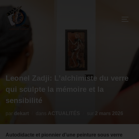
Leonel Zadji: L’alchimiste du verre
qui sculpte la mémoire et la
sensibilité
par
dekart
dans
ACTUALITÉS
sur
2 mars 2026
Autodidacte et pionnier d’une peinture sous verre