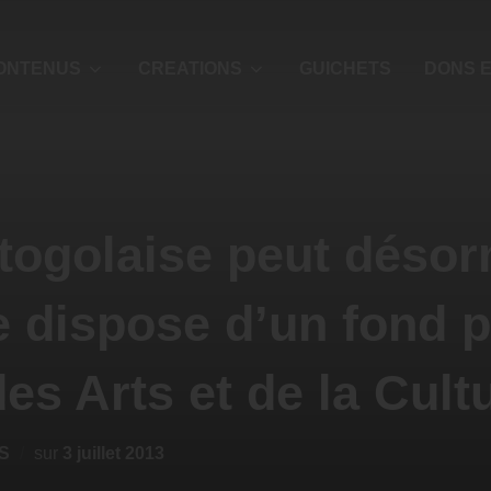
ONTENUS
CREATIONS
GUICHETS
DONS E
 togolaise peut déso
le dispose d’un fond p
es Arts et de la Cult
S
sur
3 juillet 2013