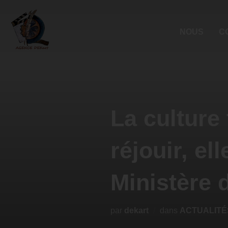
NOUS
C
La culture
réjouir, el
Ministère d
par
dekart
dans
ACTUALITÉ