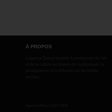
À PROPOS
L'agence Dekart travaille à promouvoir de l'art
et de la culture au travers de l'audiovisuel, la
photographie et la diffusion sur les média
sociaux.
Agence DEKart 2007-2026