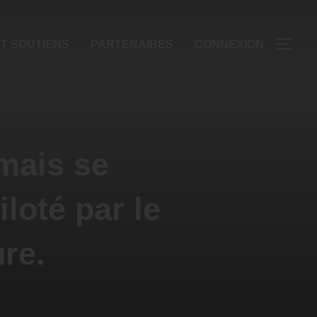
T SOUTIENS
PARTENAIRES
CONNEXION
rmais se
iloté par le
ure.