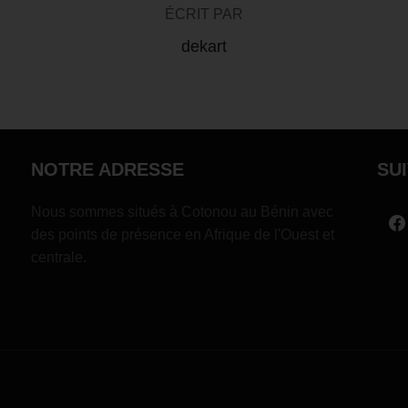
ÉCRIT PAR
dekart
NOTRE ADRESSE
SU
Nous sommes situés à Cotonou au Bénin avec
des points de présence en Afrique de l'Ouest et
centrale.