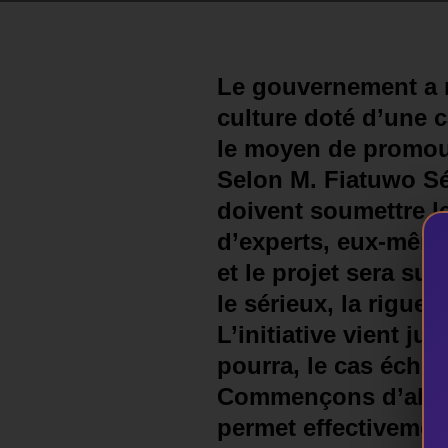
Le gouvernement a m
culture doté d’une c
le moyen de promouvo
Selon M. Fiatuwo Sés
doivent soumettre l
d’experts, eux-même
et le projet sera su
le sérieux, la rigue
L’initiative vient ju
pourra, le cas échéa
Commençons d’abord 
permet effectivement