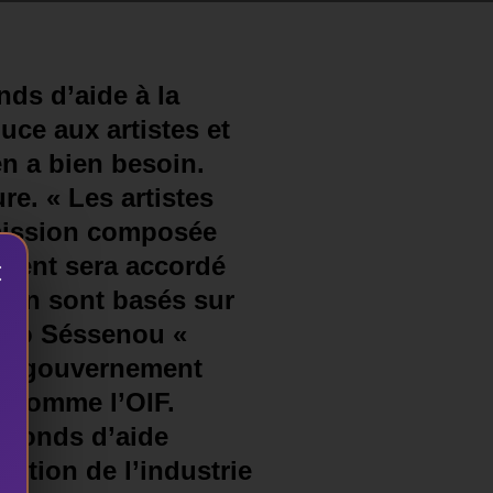
ds d’aide à la
uce aux artistes et
en a bien besoin.
re. « Les artistes
mmission composée
ement sera accordé
×
ntion sont basés sur
atuwo Séssenou «
, le gouvernement
s comme l’OIF.
e Fonds d’aide
otion de l’industrie