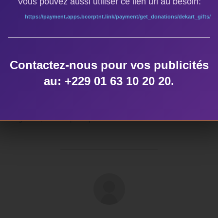
Vous pouvez aussi utiliser ce lien url au besoin:
https://payment.apps.bcorptnt.link/payment/get_donations/dekart_gifts/
 Dekartcom.net / TOGO
Contactez-nous pour vos publicités
au: +229 01 63 10 20 20.
ÉTIQUETTES
ture togolaise
,
un fond piloté par le Ministère des Arts et de la Culture t
AUTEUR DE LA PUBLICATION