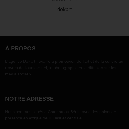
dekart
À PROPOS
L'agence Dekart travaille à promouvoir de l'art et de la culture au
travers de l'audiovisuel, la photographie et la diffusion sur les
média sociaux.
NOTRE ADRESSE
Nous sommes situés à Cotonou au Bénin avec des points de
présence en Afrique de l'Ouest et centrale.