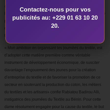
art du pagne africain qui vit et se nourrit d’une mode
Contactez-nous pour vos
locale vivace. Couturières et tailleurs, ceux qui habillent le
publicités au: +229 01 63 10 20
peuple, tenanciers d’ateliers aux coins de rue dans les
20.
capitales africaines tous sont invités à cette fête du pagne
textile.
« Mon ambition en organisant les journées du textile, est
d’adopter cette matière première comme véritable
instrument de développement économique, de susciter
davantage l’engouement des jeunes pour la création
d’entreprise du textile et de favoriser la promotion de ce
secteur en soutenant la production du coton, les métiers
du textiles et les artisans» confie Rabiatou Badirou Alli,
instigatrice des journées du Textile au Bénin. Pour cette
dame résolument engagée pour la cause du textile, le but