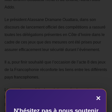
Addo.
Le président Alassane Dramane Ouattara, dans son
discours de lancement officiel des compétitions a rassuré
toutes les délégations présentes en Côte d’Ivoire dans le
cadre de ces jeux que des mesures ont été prises pour
assurer efficacement leur sécurité durant l’événement.
Il a, pour finir souhaité que l’occasion de l’acte 8 des jeux
de la Francophonie réconforte les liens entre les différents
pays francophones.
Le vœu de consolider les relations a également nourri
×
l’allocation de la Secrétaire Général de l’Organisation
Internationale de la Francophonie ‘(OIF). « La langue
N'hésitez pas à nous soutenir