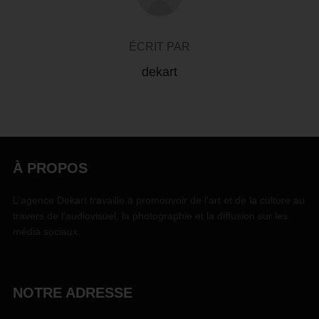
ÉCRIT PAR
dekart
À PROPOS
L'agence Dekart travaille à promouvoir de l'art et de la culture au
travers de l'audiovisuel, la photographie et la diffusion sur les
média sociaux.
NOTRE ADRESSE