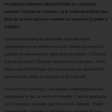
du danseur béninois Marcel Gbeffa au concours
culturel « Danse de création » à la huitième édition des
jeux de la francophonie ouverte ce vendredi 21 juillet à
Abidjan.
Une scène remplie de vêtements. Des danseurs
apparaissent et les enfilent un à un. Debout au milieu du
podium, ils renvoient aux egun guns du Bénin. « L’Europe
a perdu le sacré. L’Afrique commence à le perdre ». Il est
donc urgent d’interroger les consciences en abordant les
questions du corps, du langage et de l’identité.
« Les cris du couvent », une pensée chorégraphique qui
questionne le rite, la mode et l’identité. C’est un spectacle
de 14 minutes, exécutés par Ezechiel A. Adandé , Didier
Djelehoundé , Orphée G. Ahéhéhinnou et Deen Nourou