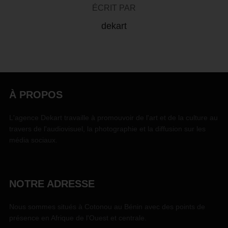
ÉCRIT PAR
dekart
À PROPOS
L'agence Dekart travaille à promouvoir de l'art et de la culture au
travers de l'audiovisuel, la photographie et la diffusion sur les
média sociaux.
NOTRE ADRESSE
Nous sommes situés à Cotonou au Bénin avec des points de
présence en Afrique de l'Ouest et centrale.