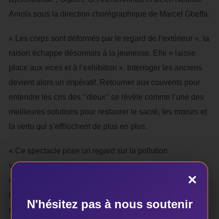
Aniola sous la direction chorégraphique de Marcel Gbeffa.
« Les corps sont déformés par le regard de l’extérieur », la
raison échappe désormais à la jeunesse. Elle « laisse
place aux vices et à l’exhibition ». Interroger les anciens
devient alors un impératif. Retourner aux couvents pour
entendre les cris des ‘’dieux’’ se révèle comme l’une des
meilleures solutions pour restaurer le sacré, les mœurs et
la vertu qui s’effilochent de plus en plus.
« Ce spectacle pose un regard sur la pollution
vestimentaire ‘’venue d’occident’’ qui rend certains,
×
esclaves des modes et qui finit par nuire et détruire
l’homme et l’environnement », analyse Marcel Gbeffa qui
N'hésitez pas à nous soutenir
nous confie que le projet a été porté par le danseur