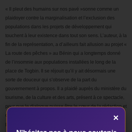
« Il pleut des humains sur nos pavé »sonne comme un
plaidoyer contre la marginalisation et l’exclusion des
populations dans les projets de développement qui
touchent à leur existence dans tout son sens. L’auteur, à la
fin de la représentation, a d’ailleurs fait allusion au projet «
La route des pêches » au Bénin qui a longtemps donné
de l’insomnie aux populations installées le long de la
place de Togbin. Il se réjouit qu’il y ait désormais une
sorte de douceur qui s’observe de la part du
gouvernement à propos. Il a plaidé auprès du ministère du
tourisme, de la culture et des arts, présent à ce spectacle,
pour que le dialogue puisse être le cœur de la rédaction et
×
de la mise en œuvre de ces projets. Il est question de
permettre aux populations cibles, de discuter des