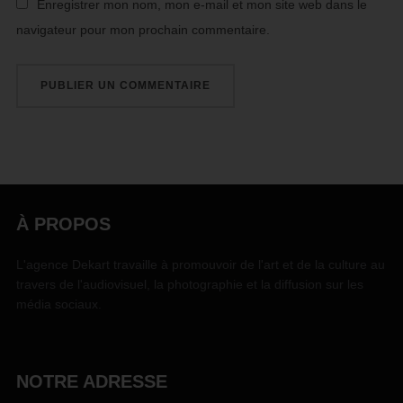
Enregistrer mon nom, mon e-mail et mon site web dans le
navigateur pour mon prochain commentaire.
À PROPOS
L'agence Dekart travaille à promouvoir de l'art et de la culture au
travers de l'audiovisuel, la photographie et la diffusion sur les
média sociaux.
NOTRE ADRESSE