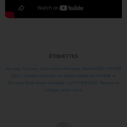
ÉTIQUETTES
Abomey
,
Cotonou
,
Erick Hector Hounkpè
,
Esckil AGBO
,
FITHEB
2016 : L’édition modeste
,
La 13ème édition du FITHEB
,
le
Directeur Erick Hector Hounkpè
,
Le FITHEB 2016
,
Parakou et
Lobogo
,
porto- novo
AUTEUR DE LA PUBLICATION