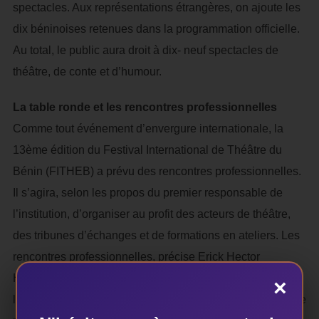
spectacles. Aux représentations étrangères, on ajoute les
dix béninoises retenues dans la programmation officielle.
Au total, le public aura droit à dix- neuf spectacles de
théâtre, de conte et d’humour.
La table ronde et les rencontres professionnelles
Comme tout événement d’envergure internationale, la
13ème édition du Festival International de Théâtre du
Bénin (FITHEB) a prévu des rencontres professionnelles.
Il s’agira, selon les propos du premier responsable de
l’institution, d’organiser au profit des acteurs de théâtre,
des tribunes d’échanges et de formations en ateliers. Les
rencontres professionnelles, précise Erick Hector
Hounkpè, c’est aussi des lectures scéniques dans les
×
lieux de spectacles, les écoles et les universités et la table