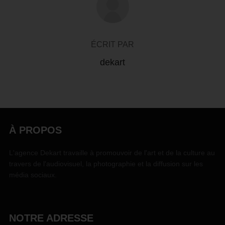
ÉCRIT PAR
dekart
À PROPOS
L'agence Dekart travaille à promouvoir de l'art et de la culture au
travers de l'audiovisuel, la photographie et la diffusion sur les
média sociaux.
NOTRE ADRESSE