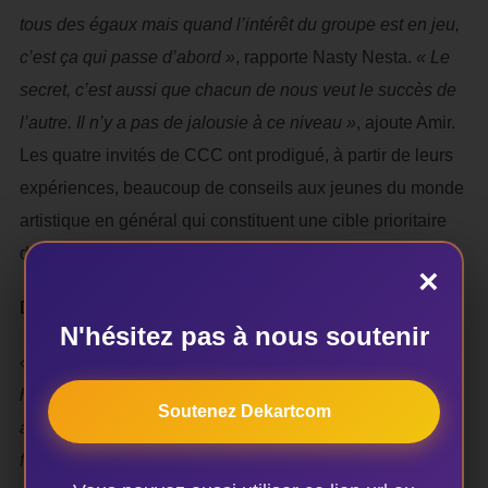
tous des égaux mais quand l’intérêt du groupe est en jeu,
c’est ça qui passe d’abord »
, rapporte Nasty Nesta.
« Le
secret, c’est aussi que chacun de nous veut le succès de
l’autre. Il n’y a pas de jalousie à ce niveau »
, ajoute Amir.
Les quatre invités de CCC ont prodigué, à partir de leurs
expériences, beaucoup de conseils aux jeunes du monde
artistique en général qui constituent une cible prioritaire
du festival DALAH’SH.
×
DALAH’SH, une aubaine pour les jeunes artistes
N'hésitez pas à nous soutenir
« DALAH’SH est un festival international de musique hip-
hop et de toute musique dérivée du hip-hop qui permet
Soutenez Dekartcom
aux jeunes talents confirmés comme en herbe de pouvoir
faire matière sur scène aux côtés d’autres stars parce