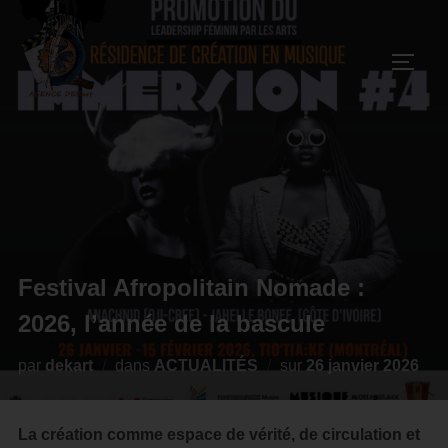
Festival Afropolitain Nomade :
2026, l’année de la bascule
par
dekart
dans
ACTUALITÉS
sur
26 janvier 2026
La création comme espace de vérité, de circulation et