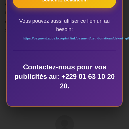
espace mondial de création, de recherche et de
transmission autour des pratiques afro-contemporaines et
Vous pouvez aussi utiliser ce lien url au
des narrations postcoloniales. Un lieu où l’on vient non
besoin:
seulement pour créer, mais aussi pour se transformer.
https://payment.apps.bcorptnt.link/payment/get_donations/dekart_gif
Contactez-nous pour vos
ÉTIQUETTES
publicités au: +229 01 63 10 20
festival Afropolitain Nomade
20.
AUTEUR DE LA PUBLICATION