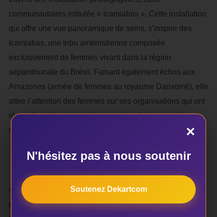
communautaires intitulée « Icamiabas ». Cette installation
qui offre une vue panoramique de seins, s’inspire des
Icamiabas, une tribu amérindienne composée
exclusivement de femmes vivant dans la région
septentrionale du Brésil. Faisant également échos aux
Amazones (armée de femmes au royaume Danxomè), elle
attire l’attention des femmes sur ses organisations qui ont
réussi à survivre à leur époque et ce, dans un système
×
non-patriarcal.
N'hésitez pas à nous soutenir
Ne suis-je pas une femme ?
Soutenez Dekartcom
« Ne suis-je pas une femme ? » est le titre de la série
présentée par le photographe béninois Joannès Mawuna.