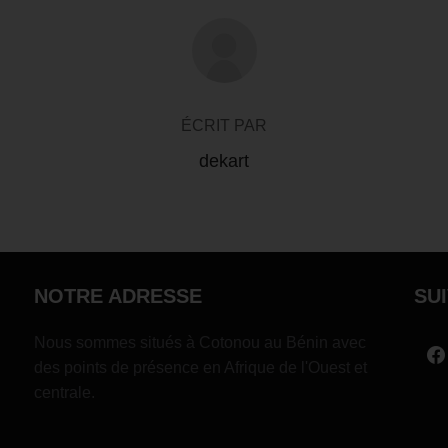
AUTEUR DE LA PUBLICATION
ÉCRIT PAR
dekart
NOTRE ADRESSE
SU
Nous sommes situés à Cotonou au Bénin avec
des points de présence en Afrique de l'Ouest et
centrale.