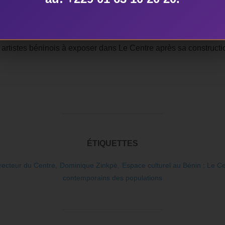
travaille sur un phénomène qui sévit au Bénin : l’essence fre
 artistes béninois à exposer dans Le Centre après sa constructi
ÉTIQUETTES
recteur du Centre
,
Dominique Zinkpè
,
Espace culturel au Bénin : Le Ce
contemporains des populations