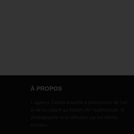
À PROPOS
L'agence Dekart travaille à promouvoir de l'art
et de la culture au travers de l'audiovisuel, la
photographie et la diffusion sur les média
sociaux.