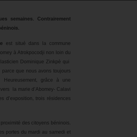
lques semaines. Contrairement
béninois.
re
est situé dans la commune
mey à Atrokpocodji non loin du
 Plasticien Dominique Zinkpè qui
s parce que nous avons toujours
s. Heureusement, grâce à une
ravers la marie d’Abomey- Calavi
s d’exposition, trois résidences
 proximité des citoyens béninois.
 ses portes du mardi au samedi et