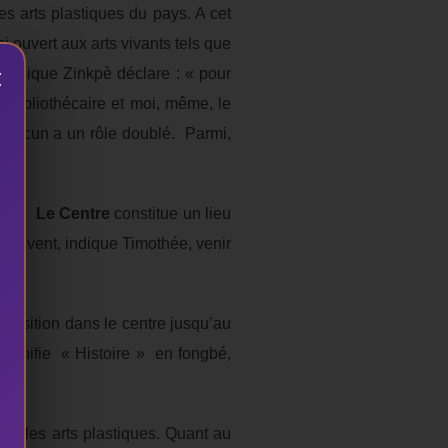
s arts plastiques du pays. A cet
si ouvert aux arts vivants tels que
×
minique Zinkpè déclare : « pour
- bibliothécaire et moi, même, le
 Chacun a un rôle doublé. Parmi,
n lui,
Le Centre
constitue un lieu
 peuvent, indique Timothée, venir
exposition dans le centre jusqu’au
signifie « Histoire » en fongbé,
90 les arts plastiques. Quant au