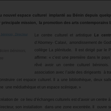
 du nouvel espace culturel implanté au Bénin depuis que
r principale mission, la promotion des arts contemporains 
Le centre culturel et artistique
Le cent
d’Abomey- Calavi, arrondissement de Godo
collège La plénitude. Il est dirigé par le
ticien béninois,
affirme: « c’est une première dans le pay
re
rêvé avoir un centre culturel béninoi
association avec l’aide des dirigeants à t
nstruire cet espace culturel. Il a une bibliothèque, deux salle
r, une une médiathèque et un espace scénique. »
création de ce lieu d’échanges culturels est d’avoir un centre à
e directeur, son installation dans une zone excentrée. Il ouvre