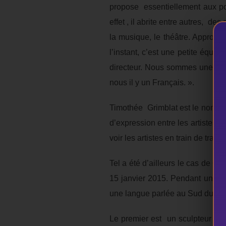
propose essentiellement aux pop
effet , il abrite entre autres, de
la musique, le théâtre. Approc
l’instant, c’est une petite équip
directeur. Nous sommes une équi
nous il y un Français. ».
Timothée Grimblat est le nom de c
d’expression entre les artistes e
voir les artistes en train de travail
Tel a été d’ailleurs le cas de Ch
15 janvier 2015. Pendant un moi
une langue parlée au Sud du pa
Le premier est un sculpteur de 