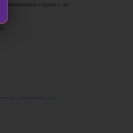
latée communément « Kpayo », en
on.
ntre pour rapprocher les arts