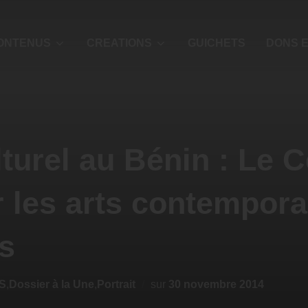
ONTENUS
CREATIONS
GUICHETS
DONS E
turel au Bénin : Le C
 les arts contempora
s
S
,
Dossier à la Une
,
Portrait
sur
30 novembre 2014