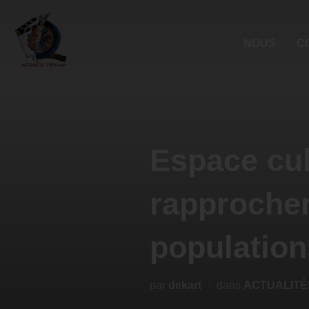
NOUS
C
Espace cul
rapprocher
population
par
dekart
dans
ACTUALITÉ