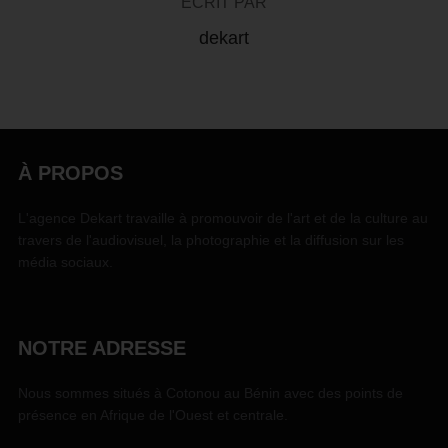
ÉCRIT PAR
dekart
À PROPOS
L'agence Dekart travaille à promouvoir de l'art et de la culture au
travers de l'audiovisuel, la photographie et la diffusion sur les
média sociaux.
NOTRE ADRESSE
Nous sommes situés à Cotonou au Bénin avec des points de
présence en Afrique de l'Ouest et centrale.