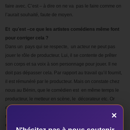
faire avec. C’est – à dire on ne va pas le faire comme on
l’aurait souhaité, faute de moyen.
Et qu’est –ce que les artistes comédiens même font
pour corriger cela ?
Dans un pays qui se respecte, un acteur ne peut pas
jouer le rôle de producteur. Lui, il se contente de prêter
son corps et sa voix à son personnage pour jouer. Il ne
doit pas dépasser cela. Par rapport au travail qu’il fournit,
il est rémunéré par le producteur. Mais on constate chez
nous au Bénin, que le comédien est en même temps le
producteur, le metteur en scène, le décorateur etc. Or
chacun a son rôle à jouer dans une création. C’est le
×
manque de financement qui fait que l’acteur se transforme
en producteur, le producteur en comédien et cela devient
N'hésitez pas à nous soutenir