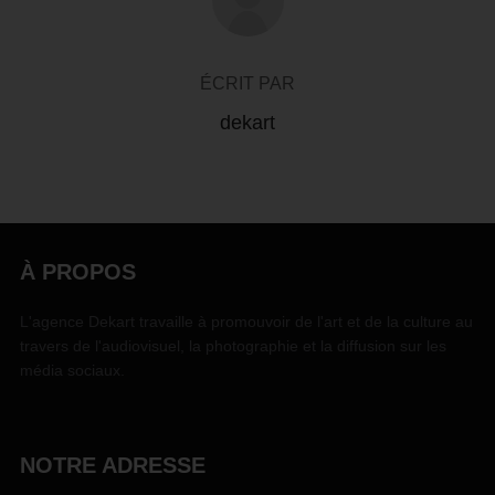
ÉCRIT PAR
dekart
À PROPOS
L'agence Dekart travaille à promouvoir de l'art et de la culture au
travers de l'audiovisuel, la photographie et la diffusion sur les
média sociaux.
NOTRE ADRESSE