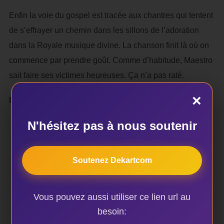
Enfin la voie du gospel est tracée aux chantres qui tentent
de s’effrayer un chemin dans les sillons de l’adoration
dans la Royale musique divine. La chanson finit là où on
commence par prendre goût. Comme d’habitude, Maestro
sait faire ses victimes heureuses. Ça n’a pas raté.
×
Paterne Djidéwou TCHAOU
N'hésitez pas à nous soutenir
Soutenez Dekartcom
AUTEUR DE LA PUBLICATION
Vous pouvez aussi utiliser ce lien url au
besoin: