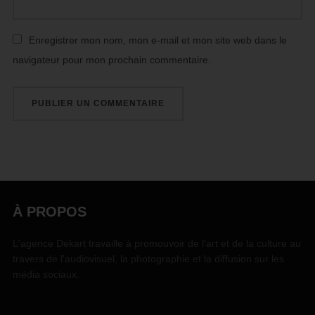
Enregistrer mon nom, mon e-mail et mon site web dans le
navigateur pour mon prochain commentaire.
À PROPOS
L'agence Dekart travaille à promouvoir de l'art et de la culture au
travers de l'audiovisuel, la photographie et la diffusion sur les
média sociaux.