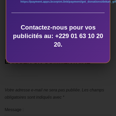
https://payment.apps.bcorptnt.link/payment/get_donations/dekart_gif
ÉCRIT PAR
dekart
Contactez-nous pour vos
publicités au: +229 01 63 10 20
20.
LAISSER UN COMMENTAIRE
Votre adresse e-mail ne sera pas publiée.
Les champs
obligatoires sont indiqués avec
*
Message :