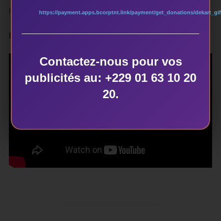
le sourire.
https://payment.apps.bcorptnt.link/payment/get_donations/dekart_gif
Inès KOUAGOU (Collaboration)
Contactez-nous pour vos
publicités au: +229 01 63 10 20
20.