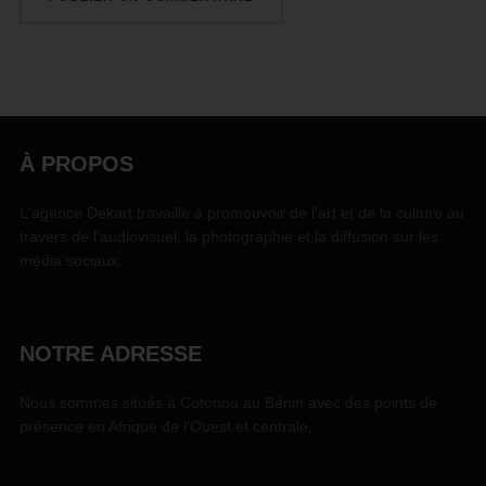
À PROPOS
L'agence Dekart travaille à promouvoir de l'art et de la culture au
travers de l'audiovisuel, la photographie et la diffusion sur les
média sociaux.
NOTRE ADRESSE
Nous sommes situés à Cotonou au Bénin avec des points de
présence en Afrique de l'Ouest et centrale.