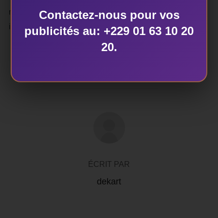
nombreuses démolitions anarchiques de sites qui
Contactez-nous pour vos
interviennent lors des travaux d’urbanisation.
publicités au: +229 01 63 10 20
20.
AUTEUR DE LA PUBLICATION
ÉCRIT PAR
dekart