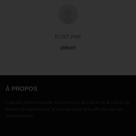
AUTEUR DE LA PUBLICATION
ÉCRIT PAR
dekart
À PROPOS
L'agence Dekart travaille à promouvoir de l'art et de la culture au
travers de l'audiovisuel, la photographie et la diffusion sur les
média sociaux.