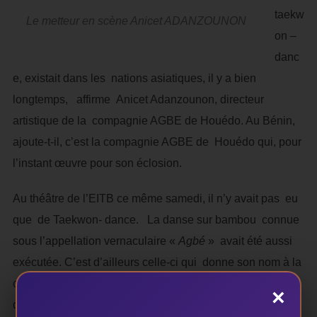
taekw
Le metteur en scène Anicet ADANZOUNON
on –
danc
e, existait dans les nations asiatiques, il y a bien
longtemps, affirme Anicet Adanzounon, directeur
artistique de la compagnie AGBE de Houédo. Au Bénin,
ajoute-t-il, c’est la compagnie AGBE de Houédo qui, pour
l’instant œuvre pour son éclosion.
Au théâtre de l’EITB ce même samedi, il n’y avait pas eu
que de Taekwon- dance. La danse sur bambou connue
sous l’appellation vernaculaire «
Agbé
» avait été aussi
exécutée. C’est d’ailleurs celle-ci qui donne son nom à la
compagnie d’Anicet Adanzounon. Dans la grande cour
×
de l’EITB étaient apposés trois bambous. Deux danseurs