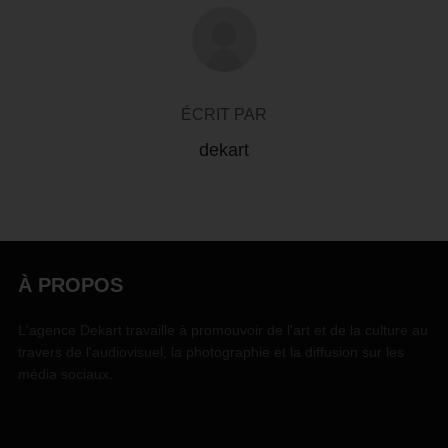
AUTEUR DE LA PUBLICATION
ÉCRIT PAR
dekart
À PROPOS
L'agence Dekart travaille à promouvoir de l'art et de la culture au
travers de l'audiovisuel, la photographie et la diffusion sur les
média sociaux.