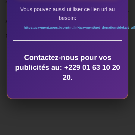
femmes ayant fait le déplacement au-delà de 22 h,
Vous pouvez aussi utiliser ce lien url au
l’heure à laquelle, l’institution devrait normalement fermer
besoin:
ses portes.
https://payment.apps.bcorptnt.link/payment/get_donations/dekart_gif
Francisca ADJATAN (Stg)
Contactez-nous pour vos
publicités au: +229 01 63 10 20
20.