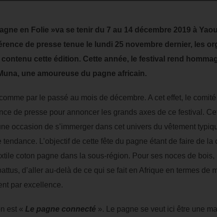
Pagne en Folie »va se tenir du 7 au 14 décembre 2019 à Yao
érence de presse tenue le lundi 25 novembre dernier, les o
le contenu cette édition. Cette année, le festival rend hom
 FriMuna, une amoureuse du pagne africain.
 comme par le passé au mois de décembre. A cet effet, le comité
e de presse pour annoncer les grands axes de ce festival. Ce
t une occasion de s’immerger dans cet univers du vêtement typiqu
 tendance. L’objectif de cette fête du pagne étant de faire de l
xtile coton pagne dans la sous-région. Pour ses noces de bois, 
 battus, d’aller au-delà de ce qui se fait en Afrique en termes de
t par excellence.
on est «
Le pagne connecté
». Le pagne se veut ici être une m