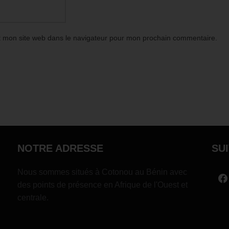
t mon site web dans le navigateur pour mon prochain commentaire.
NOTRE ADRESSE
SU
Nous sommes situés à Cotonou au Bénin avec
des points de présence en Afrique de l'Ouest et
centrale.