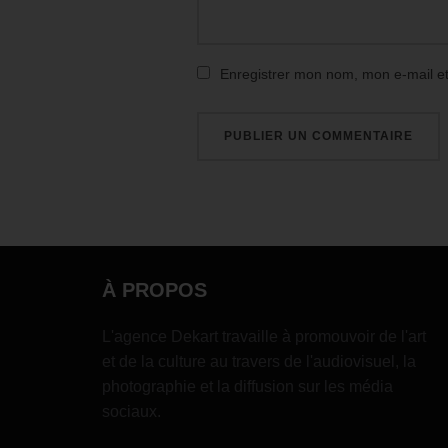
Enregistrer mon nom, mon e-mail e
À PROPOS
L'agence Dekart travaille à promouvoir de l'art
et de la culture au travers de l'audiovisuel, la
photographie et la diffusion sur les média
sociaux.