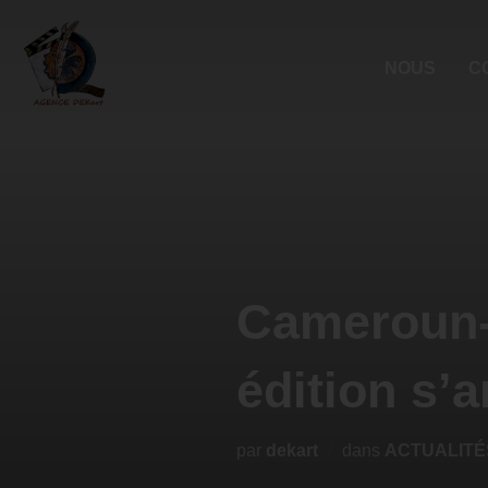
NOUS
C
Cameroun-
édition s’
par
dekart
dans
ACTUALITÉ