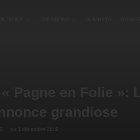
ONTENUS
CREATIONS
GUICHETS
DONS E
« Pagne en Folie »: 
annonce grandiose
S
sur
1 décembre 2019