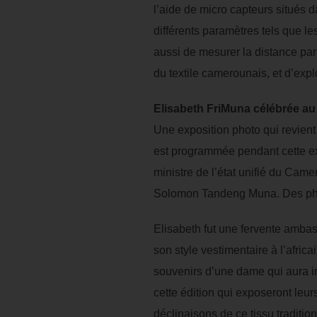
l’aide de micro capteurs situés d
différents paramètres tels que le
aussi de mesurer la distance parc
du textile camerounais, et d’expl
Elisabeth FriMuna célébrée au
Une exposition photo qui revien
est programmée pendant cette exh
ministre de l’état unifié du Ca
Solomon Tandeng Muna. Des photo
Elisabeth fut une fervente ambas
son style vestimentaire à l’afric
souvenirs d’une dame qui aura in
cette édition qui exposeront leur
déclinaisons de ce tissu traditio