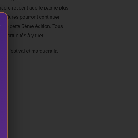
core réticent que le pagne plus
ns futures pourront continuer
×
u de cette 5ème édition. Tous
pportunités à y tirer.
 du festival et marquera la