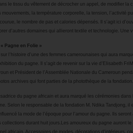
ans le tissu du vêtement de décrocher un appel, de modifier la c
s mouvements, la température corporelle, la tension, l’activité 
ourue, le nombre de pas et calories dépensés. Il s’agit ici d’ouvr
orer d’autres domaines qui allieront textile et technologie. Une v
 « Pagne en Folie »
t sur l’histoire d’une des femmes camerounaises qui aura marq
ibition du pagne. Il s’agit de revenir sur la vie d’Elisabeth Fr
meroun et Président de l’Assemblée Nationale du Cameroun penda
s archives qui font parties de la photothèque de la fondation
sadrice du pagne africain et aura marqué les cérémonies dans l
aine. Selon le responsable de la fondation M. Ndika Tandjong, il e
fluencé la mode de l’époque pour l’amour du pagne. Ils seront a
s collections durant huit jours.Les amoureux du pagne auront le 
nnel africain. Accessoires de modes, décorations d’intérieurs, c