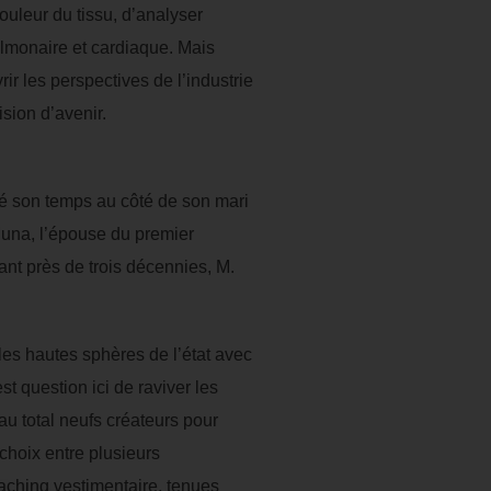
ouleur du tissu, d’analyser
pulmonaire et cardiaque. Mais
ir les perspectives de l’industrie
ision d’avenir.
ué son temps au côté de son mari
iMuna, l’épouse du premier
nt près de trois décennies, M.
.
es hautes sphères de l’état avec
st question ici de raviver les
u total neufs créateurs pour
choix entre plusieurs
oaching vestimentaire, tenues