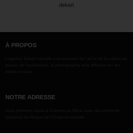
dekart
À PROPOS
L'agence Dekart travaille à promouvoir de l'art et de la culture au
travers de l'audiovisuel, la photographie et la diffusion sur les
média sociaux.
NOTRE ADRESSE
Nous sommes situés à Cotonou au Bénin avec des points de
présence en Afrique de l'Ouest et centrale.