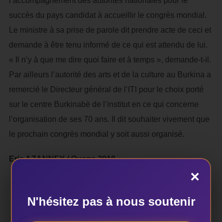
l’accompagnement des autorités nationales pour le
succès du pays candidat à accueillir le congrès mondial.
Le ministre à sa prise de parole dit prendre acte de ceci et
demande à être tenu informé de ce qui est attendu de lui.
« Il n’y à que me dire quoi faire et à temps », demande-t-il.
Par ailleurs l’autorité des arts et de la culture au Burkina a
remercié le Directeur général de l’ITI pour le choix porté
sur le centre Burkinabè de l’institut en ce qui concerne
l’organisation de ses 70 ans. Il dit souhaiter vivement que
le prochain congrès mondial y soit aussi organisé.
Eric AZANNEY / Ouaga 2018
×
N'hésitez pas à nous soutenir