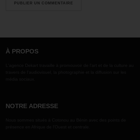
À PROPOS
L'agence Dekart travaille à promouvoir de l'art et de la culture au
travers de l'audiovisuel, la photographie et la diffusion sur les
média sociaux.
NOTRE ADRESSE
Nous sommes situés à Cotonou au Bénin avec des points de
présence en Afrique de l'Ouest et centrale.