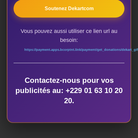
Soutenez Dekartcom
ÉTIQUETTES
Vous pouvez aussi utiliser ce lien url au
audience
,
Burkina Faso
,
CANDIDATURE
,
congrès
besoin:
mondial
,
ITI
,
visite
https://payment.apps.bcorptnt.link/payment/get_donations/dekart_gif
AUTEUR DE LA PUBLICATION
Contactez-nous pour vos
publicités au: +229 01 63 10 20
20.
ÉCRIT PAR
dekart