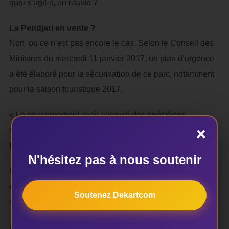
quoi s’agit-il, en réalité ?
La Pendjari en vente ?
Non, ou ce n’est pas encore le cas. Selon le Conseil des
Ministres du mercredi 11 janvier 2017, un plan d’urgence
a été élaboré pour la sécurisation de ce parc, notamment
pour la saison touristique 2017.
« Le gouvernement avait autorisé des opérations
×
spéciales de sécurisation dans les parcs nationaux de la
Pendjari, du W et des zones cynégétiques attenantes.
N'hésitez pas à nous soutenir
Cette mission avait été assurée par les forces de sécurité
et de défense nationales, en mai-juin 2016 et au cours du
Soutenez Dekartcom
second semestre 2016.
Après évaluation des résultats obtenus et au regard de