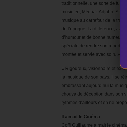
traditionnelle, une sorte de fusio
musicien, Méchac Adjaho. Sa démar
musique au carrefour de la tradi
de l’époque. La différence, avec 
d’humour et de bonne humeur. Il 
spéciale de rendre son répertoi
montée et servie avec soin. »
« Rigoureux, visionnaire et exempl
la musique de son pays. Il se réj
embrassant aujourd’hui la musiqu
chouya de déception dans son vi
rythmes d’ailleurs et en ne pro
Il aimait le Cinéma
Coffi Guillaume aimait le cinéma