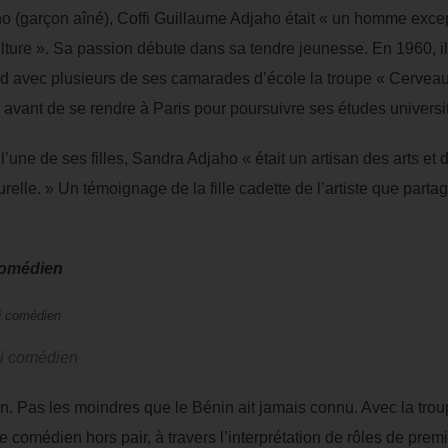
 (garçon aîné), Coffi Guillaume Adjaho était « un homme excep
ulture ». Sa passion débute dans sa tendre jeunesse. En 1960, il
ard avec plusieurs de ses camarades d’école la troupe « Cerveau
 avant de se rendre à Paris pour poursuivre ses études universit
une de ses filles, Sandra Adjaho « était un artisan des arts et de
relle. » Un témoignage de la fille cadette de l’artiste que parta
 comédien
ai comédien
ien. Pas les moindres que le Bénin ait jamais connu. Avec la tro
t que comédien hors pair, à travers l’interprétation de rôles de pr