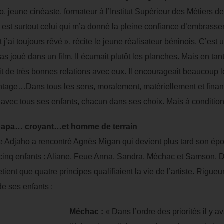
jeune cinéaste, formateur à l’Institut Supérieur des Métiers de 
 est surtout celui qui m’a donné la pleine confiance d’embrasser 
j’ai toujours rêvé », récite le jeune réalisateur béninois. C’es
a pas joué dans un film. Il écumait plutôt les planches. Mais en tan
it de très bonnes relations avec eux. Il encourageait beaucoup les
davantage…Dans tous les sens, moralement, matériellement et fina
reil avec tous ses enfants, chacun dans ses choix. Mais à condition
 papa… croyant…et homme de terrain
 Adjaho a rencontré Agnès Migan qui devient plus tard son épouse
e cinq enfants : Aliane, Feue Anna, Sandra, Méchac et Samson. 
ent que quatre principes qualifiaient la vie de l’artiste. Rigueu
de ses enfants :
Méchac :
« Dans l’ordre des priorités il y ava