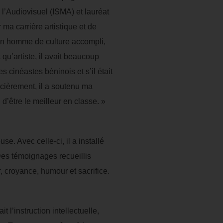
l’Audiovisuel (ISMA) et lauréat
ma carrière artistique et de
t un homme de culture accompli,
t qu’artiste, il avait beaucoup
 cinéastes béninois et s’il était
ncièrement, il a soutenu ma
 d’être le meilleur en classe. »
. Avec celle-ci, il a installé
Des témoignages recueillis
r, croyance, humour et sacrifice.
it l’instruction intellectuelle,