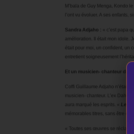
M’bala de Guy Menga, Kondo le Re
l’ont vu évoluer. A ses enfants, s
Sandra Adjaho :
« c’est papa qui
amélioration. Il était mon idole. 
était pour moi, un confident, un c
entretient soigneusement l’hérita
Et un musicien- chanteur de c
Coffi Guillaume Adjaho n’était p
musicien- chanteur. L’ex Dahom
aura marqué les esprits. «
Le bo
mémorables titres, sans être exha
« Toutes ses œuvres se réclame