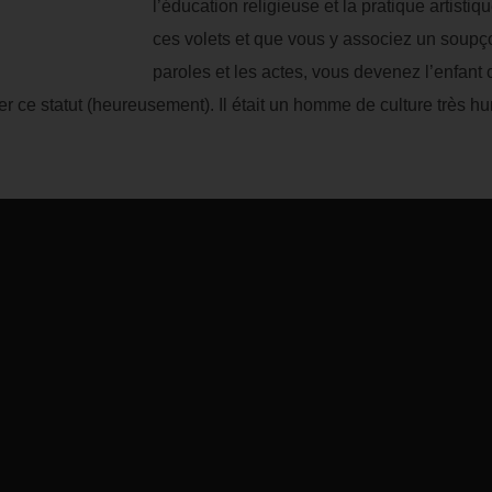
l’éducation religieuse et la pratique artistiq
ces volets et que vous y associez un soupço
paroles et les actes, vous devenez l’enfant
er ce statut (heureusement). Il était un homme de culture très h