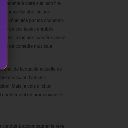
, raconte à votre site, son fils-
 Guillaume Adjaho fait une
ages véhiculés par les chansons
iture de ses textes enrobés
e aussi, avait une manière assez
espèce de comédie musicale
lerait de la qualité actuelle de
bre croissant d’artistes
ion. Mais je vois d’ici un
nt doublement en promouvant les
 le conduit à accompagner le rêve