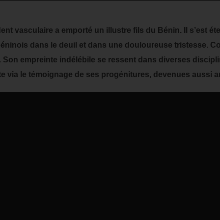
nt vasculaire a emporté un illustre fils du Bénin. Il s’est ét
 béninois dans le deuil et dans une douloureuse tristesse. C
 Son empreinte indélébile se ressent dans diverses disciplin
iste via le témoignage de ses progénitures, devenues aussi ar