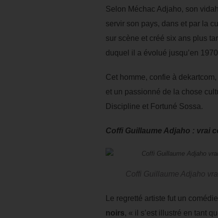
Selon Méchac Adjaho, son vidaho
servir son pays, dans et par la c
sur scène et créé six ans plus t
duquel il a évolué jusqu’en 1970
Cet homme, confie à dekartcom, l’
et un passionné de la chose cultu
Discipline et Fortuné Sossa.
Coffi Guillaume Adjaho : vrai
Coffi Guillaume Adjaho vr
Le regretté artiste fut un coméd
noirs
, « il s’est illustré en tan