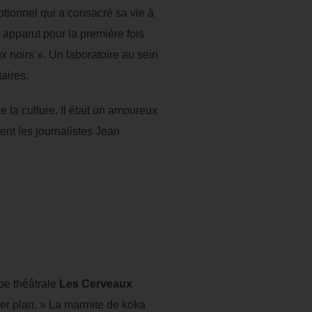
tionnel qui a consacré sa vie à
 apparut pour la première fois
x noirs ». Un laboratoire au sein
aires.
 la culture. Il était un amoureux
gent les journalistes Jean
upe théâtrale
Les Cerveaux
emier plan. » La marmite de koka