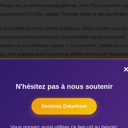
quin et La secrétaire particulière de Jean Pliya sont entre aut
ingulièrement à la fille cadette, l’homme laisse le don du théâtre.
 m’a révélé tous mes talents artistiques. Toute création passait 
Je voulais tout faire comme lui, lui ressembler sur tous les plans. 
omplice et un partenaire culturel ». De sa tombe, l’artiste peut se
ge. Son actualité dans l’univers du théâtre en est une illustratio
lasse
as seulement comédien. Il fut également un grand
N'hésitez pas à nous soutenir
ey peut se targuer de ses beaux morceaux. L’homme
umba de Coffi
», «
akpan glacé
», «
dô nu mi
», ses
Soutenez Dekartcom
ustif continuent de faire danser les Béninois.
nt assidument de la musique moderne d’inspiration
Vous pouvez aussi utiliser ce lien url au besoin: