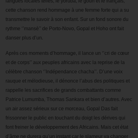
langues locales telles, le yoruba, le goun et le français,
cette chanson rend hommage à une femme forte qui a su
transmettre le savoir à son enfant. Sur un fond sonore du
rythme ‘’mansè’’ de Porto-Novo, Gopal et Hoho ont fait
danser plus d’un.
Après ces moments d’hommage, il lance un ‘’cri de cœur
et de corps’’ aux peuples africains avec la reprise de la
célèbre chanson ‘’Indépendance chacha’’. D’une voix
rauque et mélodieuse, il dénonce l’abus des politiques et
rappelle les sacrifices de grands combattants comme
Patrice Lumumba, Thomas Sankara et bien d’autres. Avec
un air assez sérieux sur ce morceau, Gopal Das fait
frissonner le public en touchant du doigt les dérives qui
font freiner le développement des Africains. Mais cet état
d’âme ne durera qu’un instant car le slameur va changer