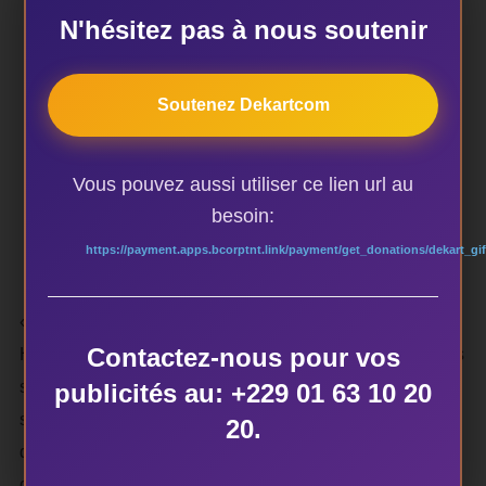
N'hésitez pas à nous soutenir
Soutenez Dekartcom
Vous pouvez aussi utiliser ce lien url au
besoin:
https://payment.apps.bcorptnt.link/payment/get_donations/dekart_gif
« L’argent n’a jamais compté » confesse Romuald
Contactez-nous pour vos
Hazoumè à l’assistance. Derrière chacune de ses œuvres
se cache une plaidoirie, une dénonciation voire une
publicités au: +229 01 63 10 20
satire, selon ses confidences. C’est le quotidien, le vécu
20.
de son environnement proche sa première source
d’inspiration.