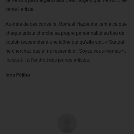
Je ne suis pas l’argent mais c’est l’argent qui me suit » se
vante l’artiste.
Au-delà de ces conseils, Romual Hazoumè tient à ce que
chaque artiste cherche sa propre personnalité au lieu de
vouloir ressembler à une icône qui qu’elle soit. « Surtout
ne cherchez pas à me ressembler. Soyez vous-mêmes »,
insiste-t-il à l’endroit des jeunes artistes.
Inès Fèliho
AUTEUR DE LA PUBLICATION