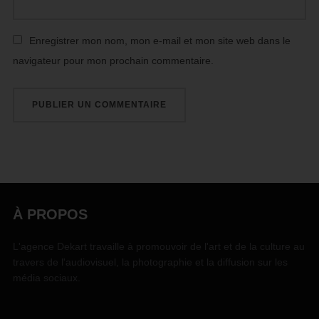
Enregistrer mon nom, mon e-mail et mon site web dans le
navigateur pour mon prochain commentaire.
À PROPOS
L'agence Dekart travaille à promouvoir de l'art et de la culture au
travers de l'audiovisuel, la photographie et la diffusion sur les
média sociaux.