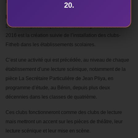
Ibi Ilè, elle a été sacrée, 1er troupe de ballet.
20.
La création des clubs – Fitheb, l’autre impact
L’un des impacts majeurs du Fitheb migratoire, édition
2016 est la création suivie de l’installation des clubs-
Fitheb dans les établissements scolaires.
C’est une activité qui est précédée, au niveau de chaque
établissement d’une lecture scénique, notamment de la
pièce La Secrétaire Particulière de Jean Pliya, en
programme d’étude, au Bénin, depuis plus deux
décennies dans les classes de quatrième.
Ces clubs fonctionneront comme des clubs de lecture
mais mettront un accent sur les pièces de théâtre, leur
lecture scénique et leur mise en scène.