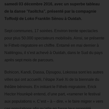
samedi 03 décembre 2016, avec un superbe tableau
de la danse ‘Yaoïtcha’’, présenté par la compagnie
Toffodji de Loko Franklin Sènou à Ouidah.
Sept communes, 17 soirées. Environ trente spectacles
pour plus 50.000 spectateurs mobilisés. Ainsi, se présente
le Fitheb migratoire en chiffre. Entamé en mai dernier à
Natitingou, il s’est achevé à Ouidah, dans le Sud du pays
après sept mois de parcours.
Bohicon, Kandi, Dassa, Djougou, Lokossa sont les autres
villes qui ont accueilli, l’étape Xwé Xi de la biennale du
théâtre béninois. En initiant le Fitheb migratoire, Erick
Hector Hounkpè entend, d’une part, «ramener le festival
aux populations ». C’est – à – dire, « le faire migrer » vers
ces populations afin qu’elle en fasse leur propriété.