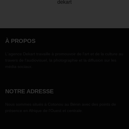
dekart
À PROPOS
L'agence Dekart travaille à promouvoir de l'art et de la culture au
travers de l'audiovisuel, la photographie et la diffusion sur les
média sociaux.
NOTRE ADRESSE
Nous sommes situés à Cotonou au Bénin avec des points de
présence en Afrique de l'Ouest et centrale.