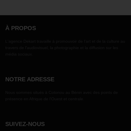
À PROPOS
L'agence Dekart travaille à promouvoir de l'art et de la culture au
travers de l'audiovisuel, la photographie et la diffusion sur les
média sociaux.
NOTRE ADRESSE
Nous sommes situés à Cotonou au Bénin avec des points de
présence en Afrique de l'Ouest et centrale.
SUIVEZ-NOUS