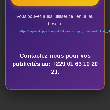
ÉCRIT PAR
dekart
Vous pouvez aussi utiliser ce lien url au
besoin:
https://payment.apps.bcorptnt.link/payment/get_donations/dekart_gif
UN COMMENTAIRE
Contactez-nous pour vos
publicités au: +229 01 63 10 20
Jhouehou
20.
13 mars 2019 à 14h16
·
Répondre
Félicitations au promoteur et longue vie au label.