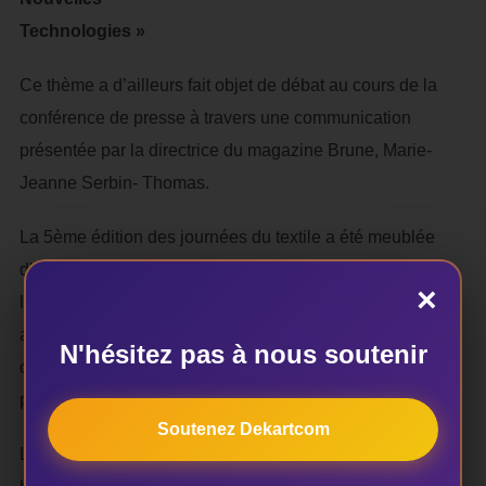
Technologies »
Ce thème a d’ailleurs fait objet de débat au cours de la
conférence de presse à travers une communication
présentée par la directrice du magazine Brune, Marie-
Jeanne Serbin- Thomas.
La 5ème édition des journées du textile a été meublée
d’un concours de jeunes créateurs ayant révélé trois de
×
leurs créations au public au cours d’un défilé de mode qui
a lieu dans la nuit du samedi 16 janvier dernier. Aussi, a-t-
N'hésitez pas à nous soutenir
on noté durant cette édition des rencontres entre
professionnels de la mode.
Soutenez Dekartcom
L’événement se veut un creuset de valorisation du textile