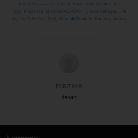
tenue
,
Brazzaville
,
Burkina Faso
,
Cote d’Ivoire.
,
du
Togo
,
Francisca Sêmansa ADJATAN
,
Ghana Sénégal…
,
le
styliste Pathé’oet
,
Mali
,
Mme Alli Rabiatou Badirou
,
nigéria
AUTEUR DE LA PUBLICATION
ÉCRIT PAR
dekart