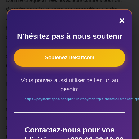
Comme chaque année, les acteurs culturels pourront
s’inscrire dans leurs domaines respectifs sur le site
×
www.festivalmia.org. A savoir meilleur vocaliste, soliste,
batteur, flutiste, meilleur compositeur 100%live. Pour ceux
N'hésitez pas à nous soutenir
qui ne désirent pas participer à la compétition, ils pourront
également s’inscrire pour les concerts off. Pour ce qui est
des hommes des médias et des exposants, ils pourront
Soutenez Dekartcom
également s’inscrire pour obtenir leur accréditation et leur
réservation au salon logistique événementiel et
Vous pouvez aussi utiliser ce lien url au
l’audiovisuel.
besoin:
A l’issue de la compétition, le comité d’organisation en
https://payment.apps.bcorptnt.link/payment/get_donations/dekart_gif
partenariat avec une maison de production de disque
réalisera une compilation des meilleures compositions
des orchestres primés de la 1ère à la 3ème édition du
Contactez-nous pour vos
Festival. Les instrumentistes primés bénéficieront