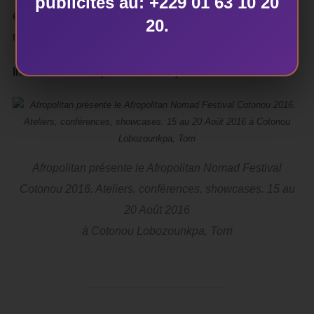
publicités au: +229 01 63 10 20
également d’une promotion à travers une tournée dans au
20.
moins trois capitales des 15 pays de la Cedeao.
Inès KOUAGOU (Collaboration)
Afropolitan présente le Afropolitan Nomad Festival
Cotonou 2016. Ateliers, conférences, showcases. 15 au
20 Août 2016
à Cotonou Lobozounkpa, Torri