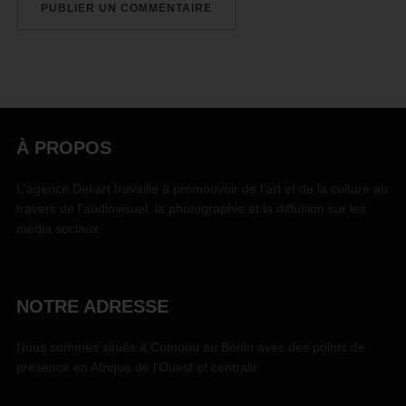
À PROPOS
L'agence Dekart travaille à promouvoir de l'art et de la culture au
travers de l'audiovisuel, la photographie et la diffusion sur les
média sociaux.
NOTRE ADRESSE
Nous sommes situés à Cotonou au Bénin avec des points de
présence en Afrique de l'Ouest et centrale.