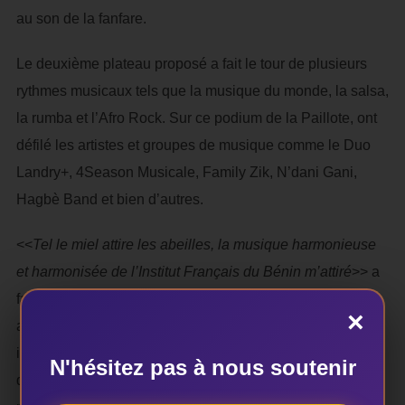
au son de la fanfare.
Le deuxième plateau proposé a fait le tour de plusieurs
rythmes musicaux tels que la musique du monde, la salsa,
la rumba et l’Afro Rock. Sur ce podium de la Paillote, ont
défilé les artistes et groupes de musique comme le Duo
Landry+, 4Season Musicale, Family Zik, N’dani Gani,
Hagbè Band et bien d’autres.
<<
Tel le miel attire les abeilles, la musique harmonieuse
et harmonisée de l’Institut Français du Bénin m’attiré
>> a
fait savoir: Florent Eustache Hessou, un acteur culturel et
×
amoureux de la bonne musique. Satisfait de ce spectacle,
il n’a pas manqué de dire sa fierté tout en félicitant les
N'hésitez pas à nous soutenir
différents artistes qui ont presté lors de cette célébration