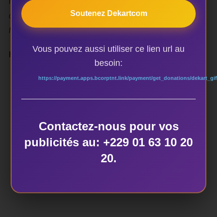
musicale. <<
Ce que nous vivons ici, c’est la musique
Soutenez Dekartcom
dans sa réalité et dans sa vérité et nous en sommes
fiers
>>, a-t-il précisé.
Vous pouvez aussi utiliser ce lien url au
Hubert KIDJASSOU
besoin:
https://payment.apps.bcorptnt.link/payment/get_donations/dekart_gif
AUTEUR DE LA PUBLICATION
Contactez-nous pour vos
publicités au: +229 01 63 10 20
20.
ÉCRIT PAR
dekart