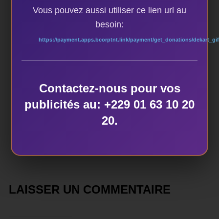
Vous pouvez aussi utiliser ce lien url au
besoin:
https://payment.apps.bcorptnt.link/payment/get_donations/dekart_gif
AUTEUR DE LA PUBLICATION
Contactez-nous pour vos
ÉCRIT PAR
publicités au: +229 01 63 10 20
dekart
20.
LAISSER UN COMMENTAIRE