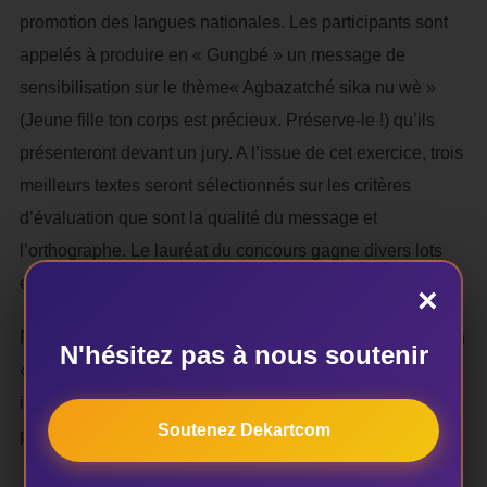
promotion des langues nationales. Les participants sont
appelés à produire en « Gungbé » un message de
sensibilisation sur le thème« Agbazatché sika nu wè »
(Jeune fille ton corps est précieux. Préserve-le !) qu’ils
présenteront devant un jury. A l’issue de cet exercice, trois
meilleurs textes seront sélectionnés sur les critères
d’évaluation que sont la qualité du message et
l’orthographe. Le lauréat du concours gagne divers lots
estimé à 1 million de fcfa.
×
Rappelons qu’existant depuis 6 ans avec la dénomination
N'hésitez pas à nous soutenir
« Slam sur mars », le festival « Hagbètaka » est une
initiative du slameur béninois Gopal Das et vise à
Soutenez Dekartcom
promouvoir le slam en langue locale.