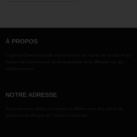
À PROPOS
L'agence Dekart travaille à promouvoir de l'art et de la culture au
travers de l'audiovisuel, la photographie et la diffusion sur les
média sociaux.
NOTRE ADRESSE
Nous sommes situés à Cotonou au Bénin avec des points de
présence en Afrique de l'Ouest et centrale.