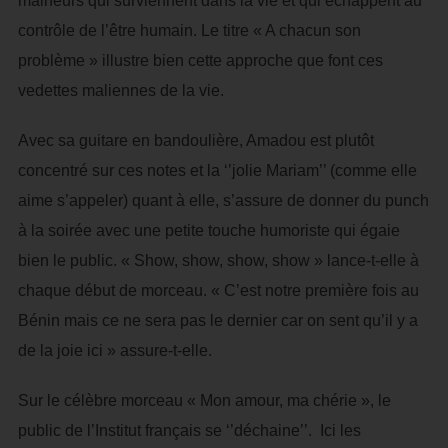
malheurs qui surviennent dans la vie et qui échappent au
contrôle de l’être humain. Le titre « A chacun son
problème » illustre bien cette approche que font ces
vedettes maliennes de la vie.
Avec sa guitare en bandoulière, Amadou est plutôt
concentré sur ces notes et la ‘’jolie Mariam’’ (comme elle
aime s’appeler) quant à elle, s’assure de donner du punch
à la soirée avec une petite touche humoriste qui égaie
bien le public. « Show, show, show, show » lance-t-elle à
chaque début de morceau. « C’est notre première fois au
Bénin mais ce ne sera pas le dernier car on sent qu’il y a
de la joie ici » assure-t-elle.
Sur le célèbre morceau « Mon amour, ma chérie », le
public de l’Institut français se ‘’déchaine’’. Ici les