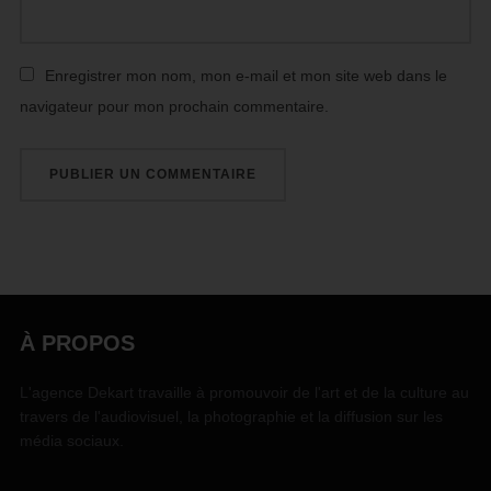
Enregistrer mon nom, mon e-mail et mon site web dans le
navigateur pour mon prochain commentaire.
À PROPOS
L'agence Dekart travaille à promouvoir de l'art et de la culture au
travers de l'audiovisuel, la photographie et la diffusion sur les
média sociaux.