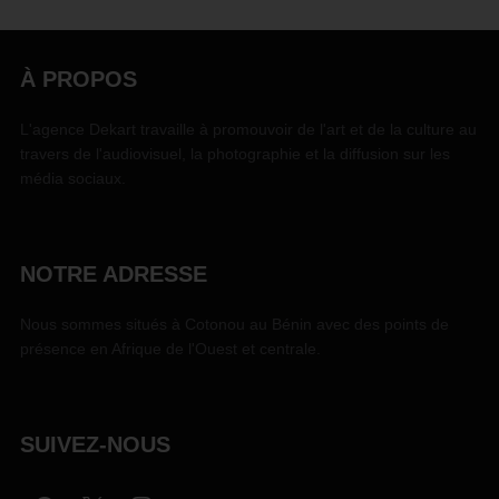
À PROPOS
L'agence Dekart travaille à promouvoir de l'art et de la culture au
travers de l'audiovisuel, la photographie et la diffusion sur les
média sociaux.
NOTRE ADRESSE
Nous sommes situés à Cotonou au Bénin avec des points de
présence en Afrique de l'Ouest et centrale.
SUIVEZ-NOUS