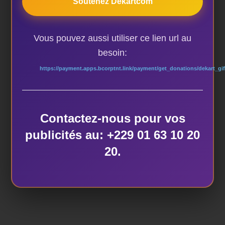
Soutenez Dekartcom
Vous pouvez aussi utiliser ce lien url au
besoin:
https://payment.apps.bcorptnt.link/payment/get_donations/dekart_gif
AUTEUR DE LA PUBLICATION
Contactez-nous pour vos
publicités au: +229 01 63 10 20
20.
ÉCRIT PAR
dekart