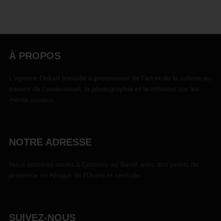
À PROPOS
L'agence Dekart travaille à promouvoir de l'art et de la culture au
travers de l'audiovisuel, la photographie et la diffusion sur les
média sociaux.
NOTRE ADRESSE
Nous sommes situés à Cotonou au Bénin avec des points de
présence en Afrique de l'Ouest et centrale.
SUIVEZ-NOUS