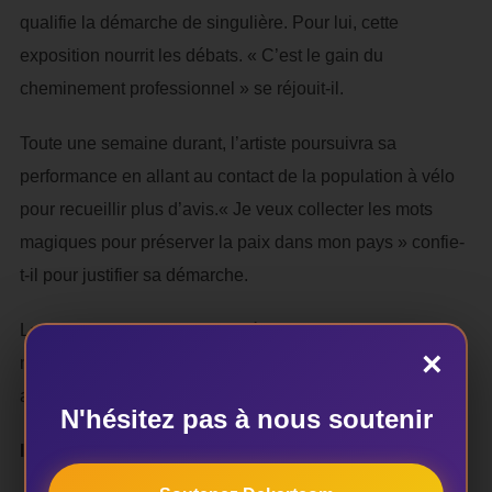
qualifie la démarche de singulière. Pour lui, cette
exposition nourrit les débats. « C’est le gain du
cheminement professionnel » se réjouit-il.
Toute une semaine durant, l’artiste poursuivra sa
performance en allant au contact de la population à vélo
pour recueillir plus d’avis.« Je veux collecter les mots
magiques pour préserver la paix dans mon pays » confie-
t-il pour justifier sa démarche.
Le souhait de Rafiy est qu’après publication de ses mots
×
magiques sur les réseaux sociaux, les décideurs et
acteurs politiques se réfèrent à la volonté des citoyens.
N'hésitez pas à nous soutenir
Inès Fèliho