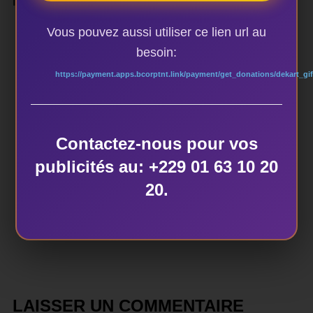
Inès Fèliho
Vous pouvez aussi utiliser ce lien url au
besoin:
https://payment.apps.bcorptnt.link/payment/get_donations/dekart_gif
AUTEUR DE LA PUBLICATION
Contactez-nous pour vos
publicités au: +229 01 63 10 20
ÉCRIT PAR
20.
dekart
LAISSER UN COMMENTAIRE