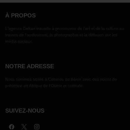
À PROPOS
L'agence Dekart travaille à promouvoir de l'art et de la culture au
travers de l'audiovisuel, la photographie et la diffusion sur les
média sociaux.
NOTRE ADRESSE
Nous sommes situés à Cotonou au Bénin avec des points de
présence en Afrique de l'Ouest et centrale.
SUIVEZ-NOUS