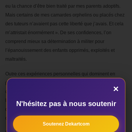
eu la chance d’être bien traité par mes parents adoptifs.
Mais certains de mes camardes orphelins ou placés chez
des tuteurs n’avaient pas cette liberté que j’avais. Et cela
m’attristait énormément ». De ses confidences, l’on
comprend mieux sa détermination à militer pour
l’épanouissement des enfants opprimés, exploités et
maltraités.
Outre ces expériences personnelles qui dominent en
partie sa vocation artistique, Achille Adonon se définit
×
comme un instrument de Dieu. Selon lui, l’esprit divin
l’utilise pour porter des messages susceptibles
N'hésitez pas à nous soutenir
d’améliorer un tant soit peu la condition des enfants
démunis.
Soutenez Dekartcom