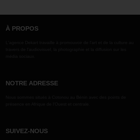
À PROPOS
L'agence Dekart travaille à promouvoir de l'art et de la culture au
travers de l'audiovisuel, la photographie et la diffusion sur les
média sociaux.
NOTRE ADRESSE
Nous sommes situés à Cotonou au Bénin avec des points de
présence en Afrique de l'Ouest et centrale.
SUIVEZ-NOUS