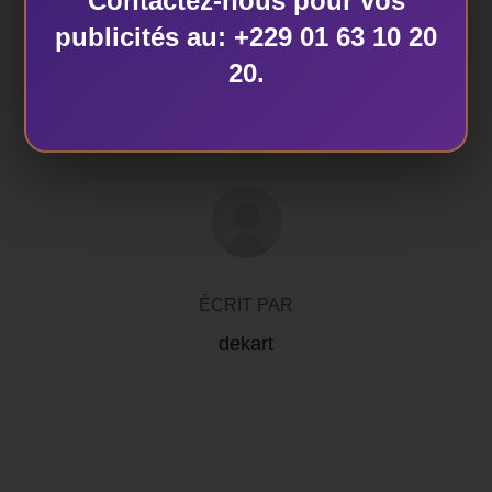
Contactez-nous pour vos
ÉTIQUETTES
publicités au: +229 01 63 10 20
Africa Sound City
,
Anna Tèko
,
Bénin
,
Kafui GUIVI
20.
AUTEUR DE LA PUBLICATION
ÉCRIT PAR
dekart