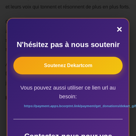
et leurs voix qui tonnent et résonnent de plus en plus forts.
Cette deuxième partie du concert était un
×
accomplissement, elle a pris fin à 23 h 37min, les
spectateurs ont quitté le lieu du spectacle avec de beaux
N'hésitez pas à nous soutenir
sourires, signe d’une satisfaction générale.
Anna Tèko, rappelle –t- on, a à son actif cinq CD et un
Soutenez Dekartcom
DVD. Elle promet à son public de très belles choses les
jours à venir.
Vous pouvez aussi utiliser ce lien url au
besoin:
Kafui GUIVI
https://payment.apps.bcorptnt.link/payment/get_donations/dekart_gif