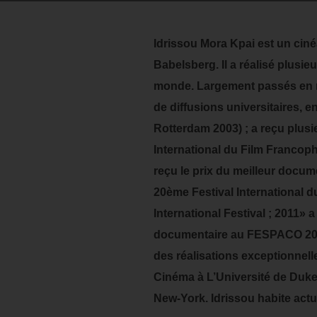
Idrissou Mora Kpai est un cin
Babelsberg. Il a réalisé plusie
monde. Largement passés en rev
de diffusions universitaires, 
Rotterdam 2003) ; a reçu plusi
International du Film Francoph
reçu le prix du meilleur docum
20ème Festival International 
International Festival ; 2011» 
documentaire au FESPACO 2011
des réalisations exceptionnell
Cinéma à L’Université de Duke e
New-York. Idrissou habite act