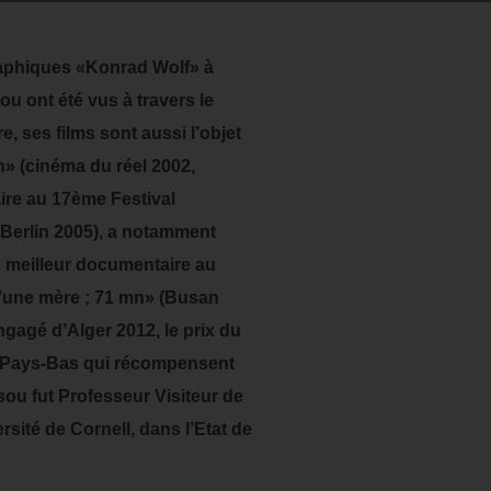
raphiques «Konrad Wolf» à
ou ont été vus à travers le
 ses films sont aussi l’objet
n» (cinéma du réel 2002,
ire au 17ème Festival
 Berlin 2005), a notamment
du meilleur documentaire au
d’une mère ; 71 mn» (Busan
ngagé d’Alger 2012, le prix du
s Pays-Bas qui récompensent
sou fut Professeur Visiteur de
rsité de Cornell, dans l’Etat de