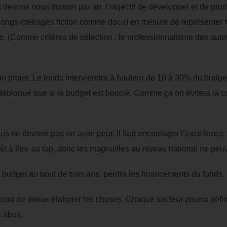
devons nous donner par an, l’objectif de développer et de produi
 longs-métrages fiction comme docu) en mesure de représenter n
 (Comme critères de sélection : le professionnalisme des auteurs
n projet. Le fonds interviendra à hauteur de 10 à 30% du budget
a débloqué que si le budget est bouclé. Comme ça on évitera la c
us ne devons pas en avoir peur. Il faut encourager l’excellence. 
rêt à être au top, donc les magouilles au niveau national ne peuv
on budget au bout de trois ans, perdra les financements du fonds.
tront de mieux élaborer les choses. Chaque secteur pourra défini
s abus.