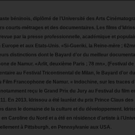
éaste béninois, diplômé de l’Université des Arts Cinématog
urs courts-métrages et des documentaires. Les films d’Idriss
ue par la presse professionnelle, académique et populaire,
en Europe et aux Etats-Unis. «Si-Gueriki, la Reine-mère ; 62m
eurs distinctions dont le Bayard d’or du meilleur documenta
one de Namur. «Arlit, deuxième Paris ; 78 mn», (Festival de
entaire au Festival Tricontinental de Milan, le Bayard d’or 
du Film Francophone de Namur. « Indochine, sur les traces 
a notamment reçu le Grand Prix du Jury au Festival du film e
. En 2013, Idrissou a été lauréat du prix Prince Claus de
es dans le domaine de la culture et du développement. Idris
n Caroline du Nord et a été en résidence d’artiste à l’Unive
uellement à Pittsburgh, en Pennsylvanie aux USA.