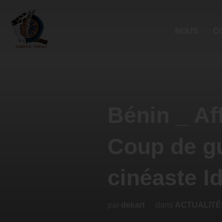
NOUS
C
Bénin _ Aff
Coup de gu
cinéaste I
par
dekart
dans
ACTUALITÉ