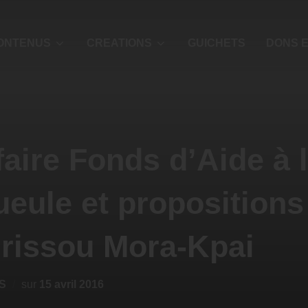
ONTENUS
CREATIONS
GUICHETS
DONS E
aire Fonds d’Aide à l
eule et propositions
drissou Mora-Kpai
S
sur
15 avril 2016