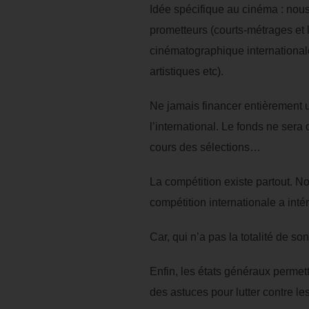
Idée spécifique au cinéma : nous 
prometteurs (courts-métrages et
cinématographique internationale.
artistiques etc).
Ne jamais financer entièrement u
l’international. Le fonds ne ser
cours des sélections…
La compétition existe partout. No
compétition internationale a inté
Car, qui n’a pas la totalité de s
Enfin, les états généraux permet
des astuces pour lutter contre le