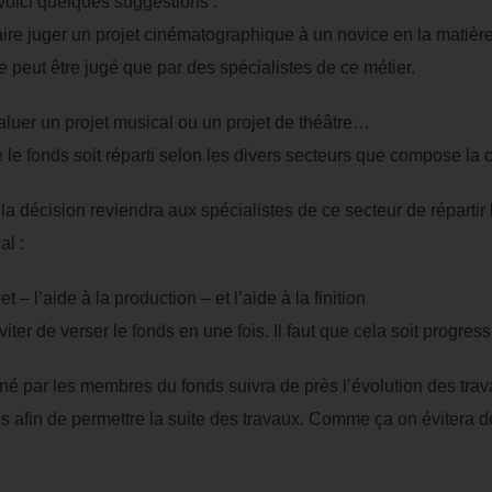
voici quelques suggestions :
re juger un projet cinématographique à un novice en la matière e
 peut être jugé que par des spécialistes de ce métier.
aluer un projet musical ou un projet de théâtre…
 le fonds soit réparti selon les divers secteurs que compose la 
a décision reviendra aux spécialistes de ce secteur de répartir 
al :
– l’aide à la production – et l’aide à la finition
iter de verser le fonds en une fois. Il faut que cela soit progressi
né par les membres du fonds suivra de près l’évolution des trav
s afin de permettre la suite des travaux. Comme ça on évitera 