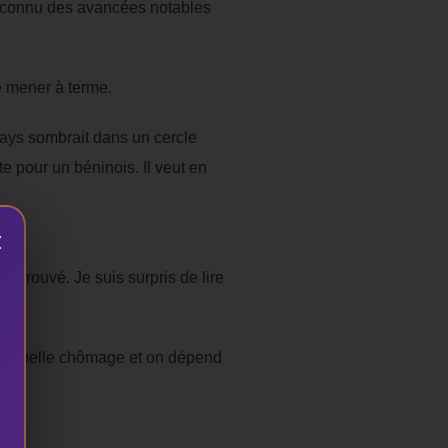
nt connu des avancées notables
e mener à terme.
pays sombrait dans un cercle
te pour un béninois. Il veut en
×
approuvé. Je suis surpris de lire
a s’appelle chômage et on dépend