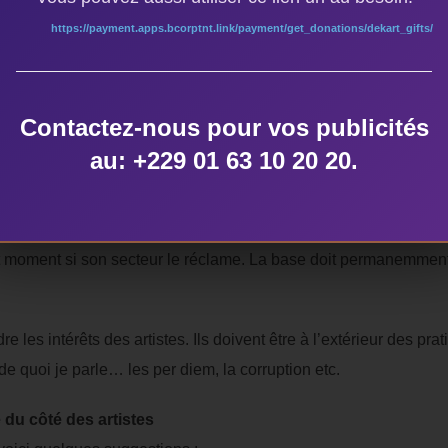
https://payment.apps.bcorptnt.link/payment/get_donations/dekart_gifts/
dans le domaine culturel afin de permettre à notre pays d’être
ondiale ?
écipiter tout de suite dans les affaires de changement d’équipe,
Contactez-nous pour vos publicités
velles stratégies de gouvernance de ce fonds …
au: +229 01 63 10 20 20.
e la personnalité au sommet du fonds. Il faut éviter d’avoir un chef
t doit être représenté dans le comité. Pas de délai pour les rep
t moment si son secteur le réclame. La base doit permanemment 
 les intérêts des artistes. Ils doivent être à l’extérieur des prat
 quoi je parle… les per diem, la corruption etc.
 du côté des artistes