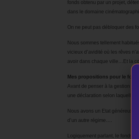
fonds obtenu par un projet, déte
dans le domaine cinématograph
On ne peut pas débloquer des fon
Nous sommes tellement habitués 
vicieux d’avidité où les rêves n’
avoir dans chaque ville…Et la co
Mes propositions pour le fonds
Avant de penser à la gestion du fo
une déclaration selon laquelle le 
Nous avons un Etat généreux, trè
d’un autre régime….
Logiquement parlant, le fonds es