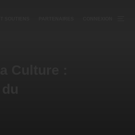
T SOUTIENS
PARTENAIRES
CONNEXION
a Culture :
 du