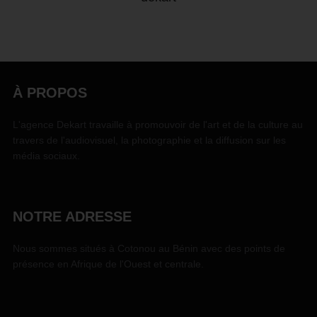
À PROPOS
L'agence Dekart travaille à promouvoir de l'art et de la culture au
travers de l'audiovisuel, la photographie et la diffusion sur les
média sociaux.
NOTRE ADRESSE
Nous sommes situés à Cotonou au Bénin avec des points de
présence en Afrique de l'Ouest et centrale.