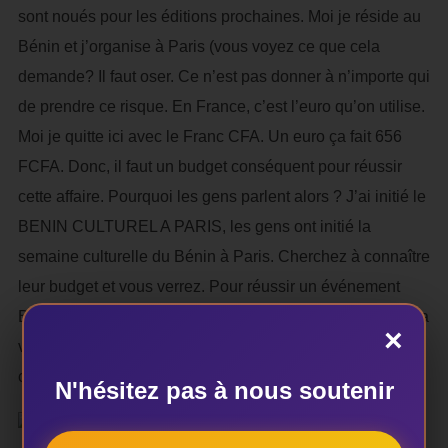
sont noués pour les éditions prochaines. Moi je réside au
Bénin et j’organise à Paris (vous voyez ce que cela
demande? Il faut oser. Ce n’est pas donner à n’importe qui
de prendre ce risque. En France, c’est l’euro qu’on utilise.
Moi je quitte ici avec le Franc CFA. Un euro ça fait 656
FCFA. Donc, il faut un budget conséquent pour réussir
cette affaire. Pourquoi les gens parlent alors ? J’ai initié le
BENIN CULTUREL A PARIS, les gens ont initié la
semaine culturelle du Bénin à Paris. Cherchez à connaître
leur budget et vous verrez. Pour réussir un événement
BECUP, il faut de l’engagement, de la détermination, de la
×
vision et avec ça: l’accompagnement financier
conséquent. »
N'hésitez pas à nous soutenir