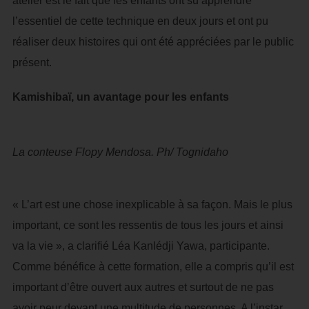
atelier est le fait que les enfants ont su apprendre
l’essentiel de cette technique en deux jours et ont pu
réaliser deux histoires qui ont été appréciées par le public
présent.
Kamishibaï, un avantage pour les enfants
La conteuse Flopy Mendosa. Ph/ Tognidaho
« L’art est une chose inexplicable à sa façon. Mais le plus
important, ce sont les ressentis de tous les jours et ainsi
va la vie », a clarifié Léa Kanlédji Yawa, participante.
Comme bénéfice à cette formation, elle a compris qu’il est
important d’être ouvert aux autres et surtout de ne pas
avoir peur devant une multitude de personnes. A l’instar