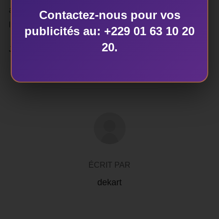
aussi des avantages qui peuvent aider les enfants dans
Contactez-nous pour vos
leur développement personnel et mental.
publicités au: +229 01 63 10 20
20.
Julien Tohoundjo
,
Dekartcom Ouaga 2021
AUTEUR DE LA PUBLICATION
ÉCRIT PAR
dekart