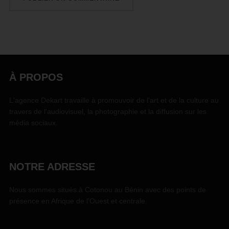
À PROPOS
L'agence Dekart travaille à promouvoir de l'art et de la culture au
travers de l'audiovisuel, la photographie et la diffusion sur les
média sociaux.
NOTRE ADRESSE
Nous sommes situés à Cotonou au Bénin avec des points de
présence en Afrique de l'Ouest et centrale.