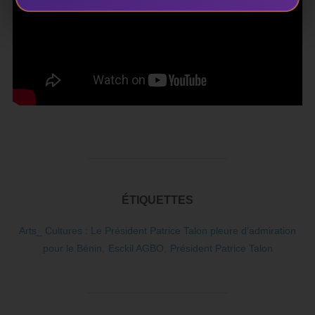
ÉTIQUETTES
Arts_ Cultures : Le Président Patrice Talon pleure d’admiration
pour le Bénin
,
Esckil AGBO
,
Président Patrice Talon