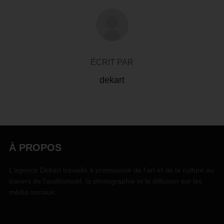
AUTEUR DE LA PUBLICATION
ÉCRIT PAR
dekart
À PROPOS
L'agence Dekart travaille à promouvoir de l'art et de la culture au
travers de l'audiovisuel, la photographie et la diffusion sur les
média sociaux.