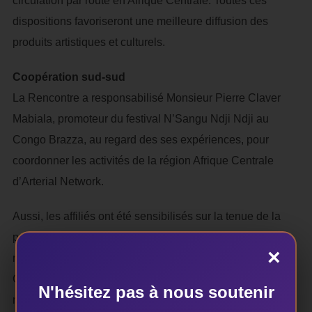
circulation par route en Afrique Centrale. Toutes ces
dispositions favoriseront une meilleure diffusion des
produits artistiques et culturels.
Coopération sud-sud
La Rencontre a responsabilisé Monsieur Pierre Claver
Mabiala, promoteur du festival N’Sangu Ndji Ndji au
Congo Brazza, au regard des ses expériences, pour
coordonner les activités de la région Afrique Centrale
d’Arterial Network.
Aussi, les affiliés ont été sensibilisés sur la tenue de la
prochaine Assemblée Générale et de leur devoir de se
×
mettre en conformité avec les textes et les décisions du
Comité de Pilotage. En fin, il sied de souligner qu’en
N'hésitez pas à nous soutenir
marge de cette rencontre de Yaoundé, Arterial Network