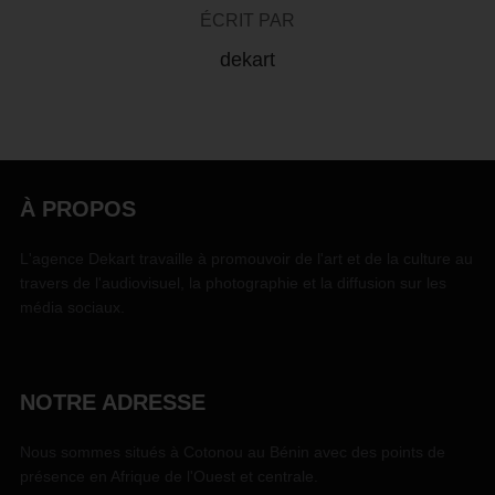
ÉCRIT PAR
dekart
À PROPOS
L'agence Dekart travaille à promouvoir de l'art et de la culture au
travers de l'audiovisuel, la photographie et la diffusion sur les
média sociaux.
NOTRE ADRESSE
Nous sommes situés à Cotonou au Bénin avec des points de
présence en Afrique de l'Ouest et centrale.