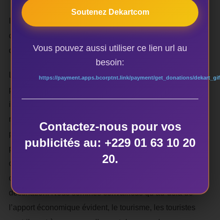
Soutenez Dekartcom
Ils conjuguent ainsi deux objectifs majeurs de l’action
culturelle : la sauvegarde du patrimoine et l’enracinement
Vous pouvez aussi utiliser ce lien url au
du développement culturel.
besoin:
Laboratoires d’expérimentation sur l’animation du
https://payment.apps.bcorptnt.link/payment/get_donations/dekart_gif
patrimoine et les rapports entre patrimoine et création, ils
intègrent la dimension de l’économie d’entreprise. Ils
représentent le résultat d’expériences menées en
Contactez-nous pour vos
parallèle depuis 1972, en divers lieux, expériences qui
publicités au: +229 01 63 10 20
permettent d’envisager aujourd’hui la mise en œuvre
20.
concertée d’orientations commune. Ceci dit le centre
culturel de rencontre contribue à l’image d’une
destination. Nous sommes convaincus qu’au-delà de
l’apport économique évident, le tourisme, les touristes