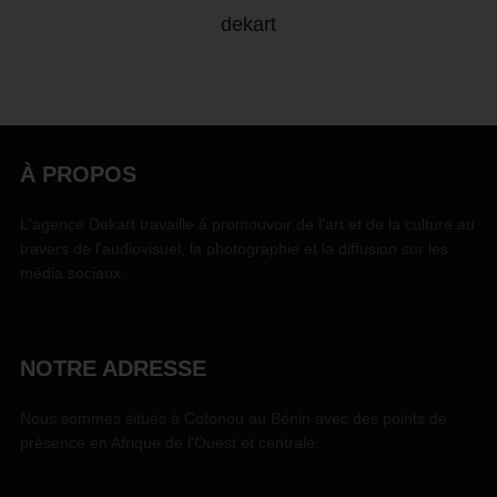
dekart
À PROPOS
L'agence Dekart travaille à promouvoir de l'art et de la culture au
travers de l'audiovisuel, la photographie et la diffusion sur les
média sociaux.
NOTRE ADRESSE
Nous sommes situés à Cotonou au Bénin avec des points de
présence en Afrique de l'Ouest et centrale.