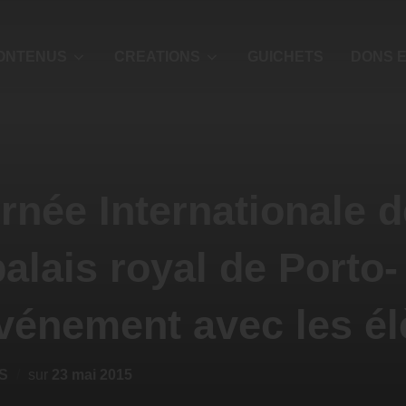
ONTENUS
CREATIONS
GUICHETS
DONS E
rnée Internationale 
palais royal de Porto
événement avec les é
S
sur
23 mai 2015