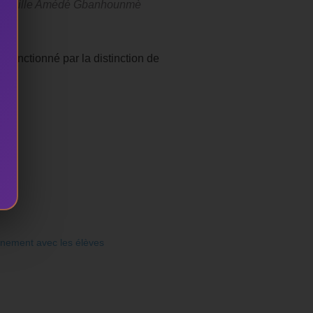
Mireille Amédé Gbanhounmè
sanctionné par la distinction de
énement avec les élèves