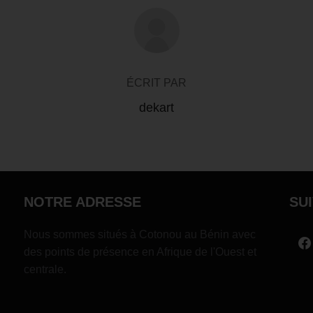
AUTEUR DE LA PUBLICATION
ÉCRIT PAR
dekart
NOTRE ADRESSE
SU
Nous sommes situés à Cotonou au Bénin avec
des points de présence en Afrique de l'Ouest et
centrale.