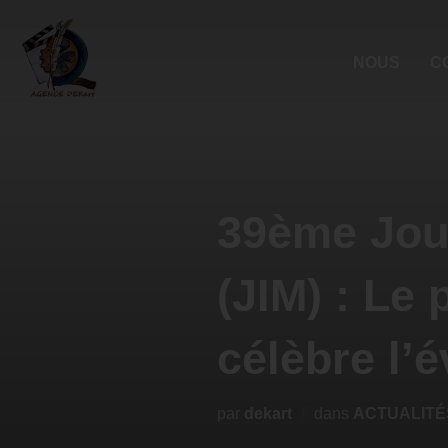
NOUS
C
39ème Jou
(JIM) : Le 
célèbre l’
par
dekart
dans
ACTUALITÉ