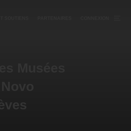
T SOUTIENS
PARTENAIRES
CONNEXION
des Musées
- Novo
lèves