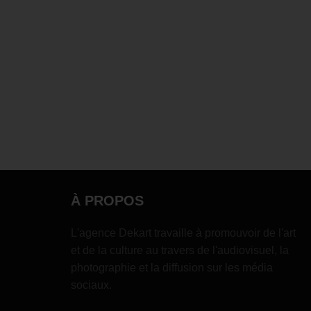
À PROPOS
L'agence Dekart travaille à promouvoir de l'art
et de la culture au travers de l'audiovisuel, la
photographie et la diffusion sur les média
sociaux.