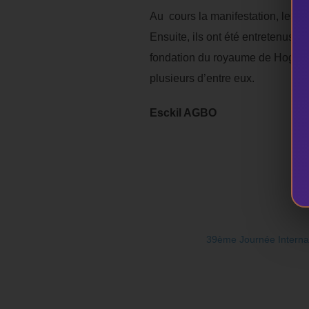
Au cours la manifestation, les é
Ensuite, ils ont été entretenus su
fondation du royaume de Hogbonou
plusieurs d’entre eux.
Esckil AGBO
39ème Journée Internat