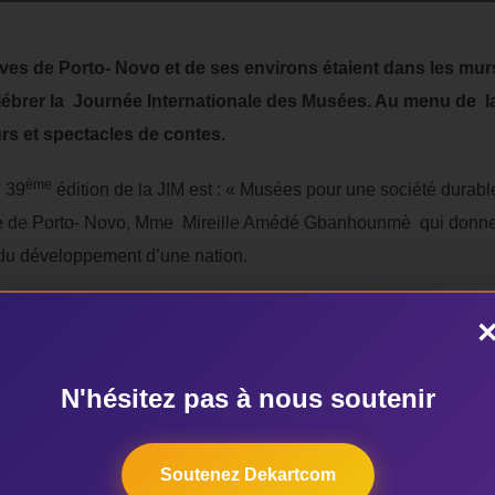
ves de Porto- Novo et de ses environs étaient dans les murs d
ébrer la Journée Internationale des Musées. Au menu de la m
rs et spectacles de contes.
ème
a 39
édition de la JIM est : « Musées pour une société durable
 de Porto- Novo, Mme Mireille Amédé Gbanhounmè qui donne p
du développement d’une nation.
 constitue le socle du progrès de tout pays, Mme Amédé Gba
scolaire, laquelle
N'hésitez pas à nous soutenir
re dans l’avenir ce qu’elle aurait vu et
onc à éduquer, sensibiliser les
ulturel du Bénin ».
La conservatr
Soutenez Dekartcom