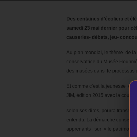
Des centaines d’écoliers et élè
samedi 23 mai dernier pour cél
causeries- débats, jeu- concou
Au plan mondial, le thème de l
conservatrice du Musée Hounmè
des musées dans le processus 
Et comme c’est la jeunesse qui
JIM, édition 2015 avec la couche 
selon ses dires, pourra transmett
entendu. La démarche consiste d
apprenants sur « le patrimoine c